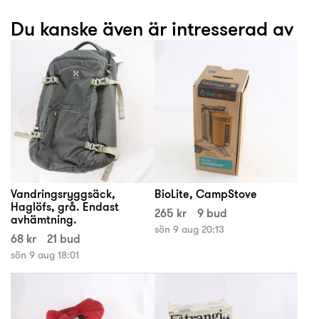
Du kanske även är intresserad av
Vandringsryggsäck,
BioLite, CampStove
Haglöfs, grå. Endast
265 kr
9 bud
avhämtning.
sön 9 aug 20:13
68 kr
21 bud
sön 9 aug 18:01