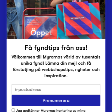
Vårt överskott
Inlämningsplatser
Om Myrorna
Lediga jobb
Pressrum
Kontakt
Få fyndtips från oss!
Välkommen till Myrornas värld av tusentals
unika fynd! Lämna din mejl och få
förstatjing på webbshopstips, nyheter och
inspiration.
Integritetsskyddspolicy
Prenumerera
Har du frågor om onlineköp, leverans eller retur?
Vanliga frågor om vår webbshop
Jag godkänner Myrornas hantering av mina
Har du frågor om vår verksamhet?