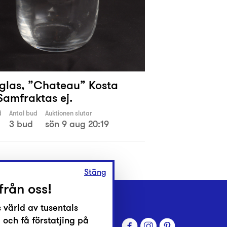
, glas, ”Chateau” Kosta
Samfraktas ej.
d
Antal bud
Auktionen slutar
3 bud
sön 9 aug 20:19
Stäng
från oss!
 värld av tusentals
 och få förstatjing på