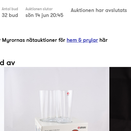
Antal bud
Auktionen slutar
Auktionen har avslutats
32 bud
sön 14 jun 20:45
av Myrornas nätauktioner för
hem & prylar
här
ad av