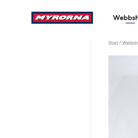
Sök
Webbs
Start
/
Webbsh