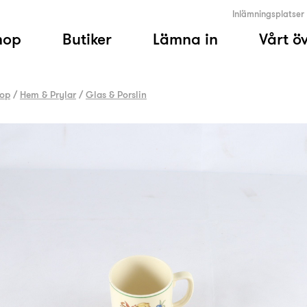
Inlämningsplatser
hop
Butiker
Lämna in
Vårt ö
op
/
Hem & Prylar
/
Glas & Porslin