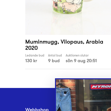
Muminmugg, Vilopaus, Arabia
2020
Ledande bud
Antal bud
Auktionen slutar
130 kr
9 bud
sön 9 aug 20:51
Webbshop
Inlämningsplatse