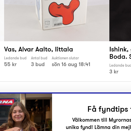
Vas, Alvar Aalto, Iittala
Ishink
Boda. 
Ledande bud
Antal bud
Auktionen slutar
55 kr
3 bud
sön 16 aug 18:41
Ledande bu
3 kr
Få fyndtips 
Välkommen till Myrornas
unika fynd! Lämna din mejl
r