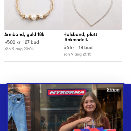
Armband, guld 18k
Halsband, platt
länkmodell.
4500 kr
27 bud
56 kr
18 bud
sön 9 aug 20:04
sön 9 aug 21:15
Stäng
Webbshop
Butiker
Lämna in