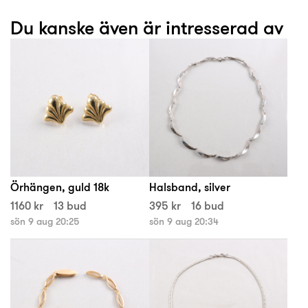
Du kanske även är intresserad av
Örhängen, guld 18k
Halsband, silver
1160 kr
13 bud
395 kr
16 bud
sön 9 aug 20:25
sön 9 aug 20:34