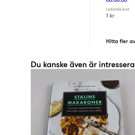
Ledande bud
1 kr
Hitta fler 
Du kanske även är intresser