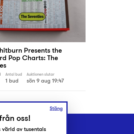
hitburn Presents the
ard Pop Charts: The
es
d
Antal bud
Auktionen slutar
1 bud
sön 9 aug 19:47
Stäng
från oss!
 värld av tusentals