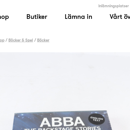
Inlämningsplatser
hop
Butiker
Lämna in
Vårt ö
op
/
Böcker & Spel
/
Böcker