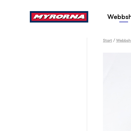
Sök
Webbs
Start
/
Webbsh