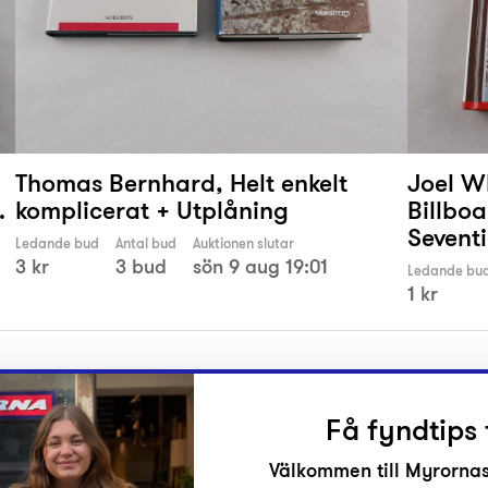
Thomas Bernhard, Helt enkelt
Joel W
…
komplicerat + Utplåning
Billbo
Seventi
Ledande bud
Antal bud
Auktionen slutar
3 kr
3 bud
sön 9 aug 19:01
Ledande bu
1 kr
Få fyndtips 
Välkommen till Myrornas