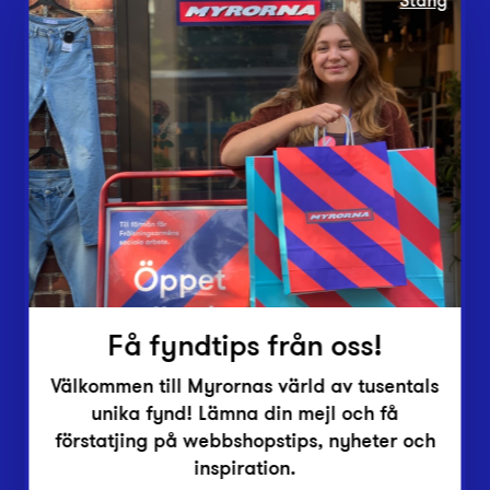
Stäng
Webbshop
Butiker
Lämna in
Vårt överskott
Inlämningsplatser
Om Myrorna
Lediga jobb
Pressrum
Kontakt
Få fyndtips från oss!
Välkommen till Myrornas värld av tusentals
unika fynd! Lämna din mejl och få
förstatjing på webbshopstips, nyheter och
inspiration.