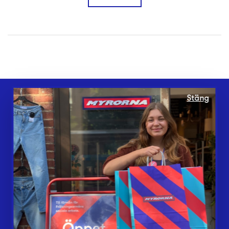
Stäng
Webbshop
Butiker
Lämna in
Vårt överskott
Inlämningsplatser
Om Myrorna
Lediga jobb