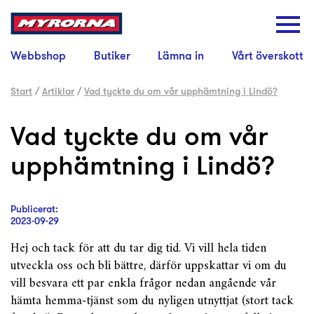
Webbshop
Butiker
Lämna in
Vårt överskott
Start
/
Artiklar
/
Vad tyckte du om vår upphämtning i Lindö?
Vad tyckte du om vår
upphämtning i Lindö?
Publicerat:
2023-09-29
Hej och tack för att du tar dig tid. Vi vill hela tiden
utveckla oss och bli bättre, därför uppskattar vi om du
vill besvara ett par enkla frågor nedan angående vår
hämta hemma-tjänst som du nyligen utnyttjat (stort tack