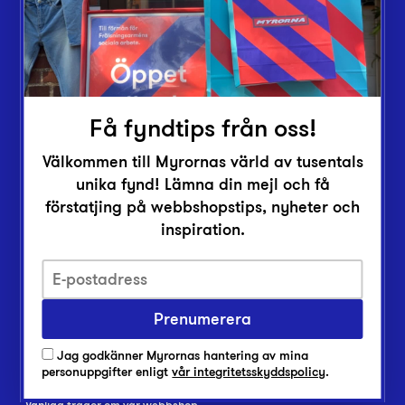
Lämna in
Vårt överskott
Inlämningsplatser
Om Myrorna
Få fyndtips från oss!
Lediga jobb
Välkommen till Myrornas värld av tusentals
Pressrum
unika fynd! Lämna din mejl och få
Kontakt
förstatjing på webbshopstips, nyheter och
inspiration.
Prenumerera
Integritetsskyddspolicy
Jag godkänner Myrornas hantering av mina
personuppgifter enligt
vår integritetsskyddspolicy
.
Har du frågor om onlineköp, leverans eller retur?