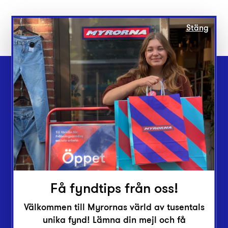
Stäng
Webbshop
Butiker
Lämna in
Vårt överskott
Inlämningsplatser
Om Myrorna
Få fyndtips från oss!
Lediga jobb
Pressrum
Välkommen till Myrornas värld av tusentals
Kontakt
unika fynd! Lämna din mejl och få