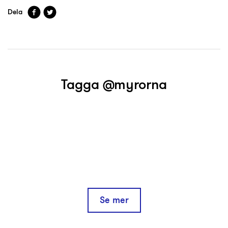
Dela
Tagga @myrorna
Se mer