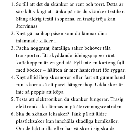
Se till att det du skänker är rent och torrt. Detta är
särskilt viktigt att tänka på när du skänker textilier.
Släng aldrig textil i soporna, en trasig tröja kan
återvinnas.
Knyt gärna ihop påsen som du lämnar dina
inlämnade kläder i.
Packa noggrant, ömtåliga saker behöver tåla
transporter. Ett skyddande tidningspapper runt
kaffekoppen är en god idé. Fyll inte en kartong full
med böcker – hälften är mer hanterbart för ryggar.
Knyt alltid ihop skosnören eller fäst ett gummiband
runt skorna så att paret hänger ihop. Udda skor är
inte så poppis att köpa.
Testa att elektroniken du skänker fungerar. Trasig
elektronik ska lämnas in på återvinningscentralen.
Ska du skänka leksaker? Tänk på att
äldre
plastleksaker kan innehålla skadliga kemikalier.
Om de luktar illa eller har vätskor i sig ska de