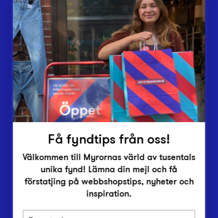
Webbshop
Butiker
Lämna in
Vårt överskott
Inlämningsplatser
Om Myrorna
Lediga jobb
Pressrum
Kontakt
Få fyndtips från oss!
Välkommen till Myrornas värld av tusentals
unika fynd! Lämna din mejl och få
förstatjing på webbshopstips, nyheter och
inspiration.