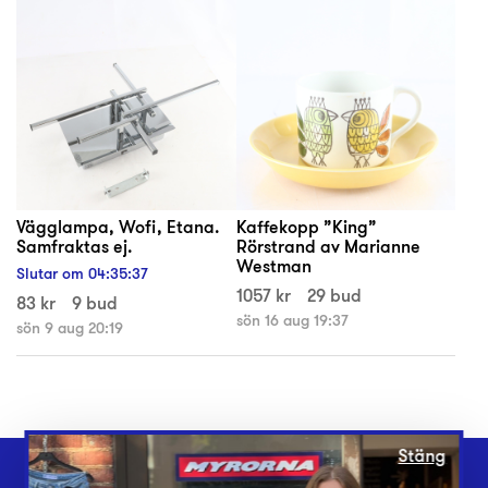
Vägglampa, Wofi, Etana.
Kaffekopp ”King”
Samfraktas ej.
Rörstrand av Marianne
Westman
Slutar om
04
:
35
:
37
1057 kr
29 bud
83 kr
9 bud
sön 16 aug 19:37
sön 9 aug 20:19
Stäng