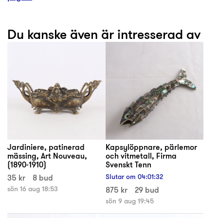
Du kanske även är intresserad av
Jardiniere, patinerad
Kapsylöppnare, pärlemor
mässing, Art Nouveau,
och vitmetall, Firma
(1890-1910)
Svenskt Tenn
35 kr
8 bud
Slutar om
04
:
01
:
32
sön 16 aug 18:53
875 kr
29 bud
sön 9 aug 19:45