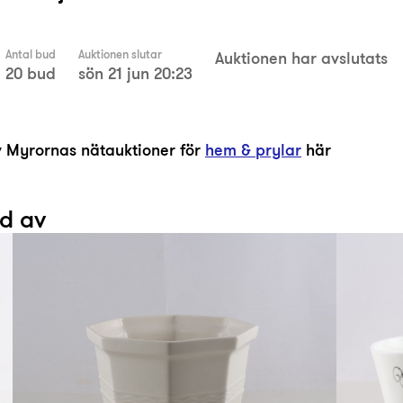
Antal bud
Auktionen slutar
Auktionen har avslutats
20 bud
sön 21 jun 20:23
av Myrornas nätauktioner för
hem & prylar
här
ad av