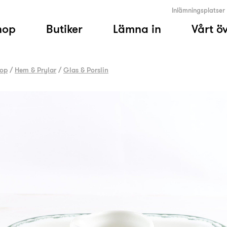
Inlämningsplatser
hop
Butiker
Lämna in
Vårt ö
op
/
Hem & Prylar
/
Glas & Porslin