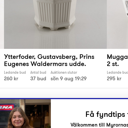
Ytterfoder, Gustavsberg, Prins
Muggar
Eugenes Waldermars udde.
2 st.
Ledande bud
Antal bud
Auktionen slutar
Ledande bu
260 kr
37 bud
sön 9 aug 19:29
295 kr
Få fyndtips 
Välkommen till Myrornas