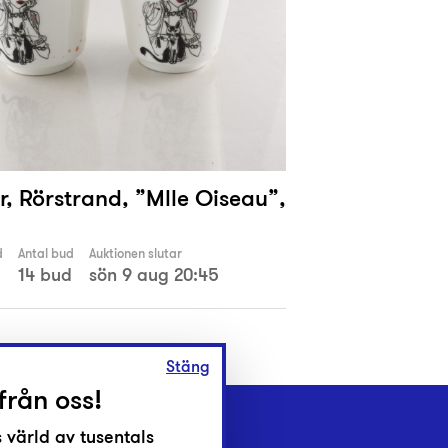
, Rörstrand, ”Mlle Oiseau”,
d
Antal bud
Auktionen slutar
14 bud
sön 9 aug 20:45
Stäng
från oss!
 värld av tusentals