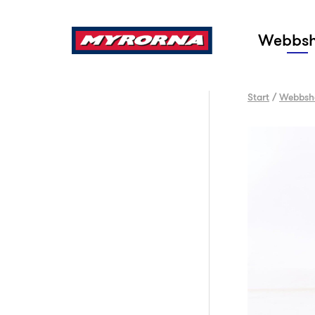
Sök
Webbs
Start
/
Webbsh