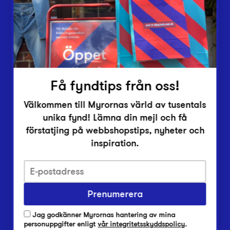
Inlämningsplatser
Om Myrorna
Lediga jobb
Pressrum
Kontakt
Få fyndtips från oss!
Välkommen till Myrornas värld av tusentals
unika fynd! Lämna din mejl och få
förstatjing på webbshopstips, nyheter och
inspiration.
Integritetsskyddspolicy
Prenumerera
Har du frågor om onlineköp, leverans eller retur?
Vanliga frågor om vår webbshop
Jag godkänner Myrornas hantering av mina
Har du frågor om vår verksamhet?
personuppgifter enligt
vår integritetsskyddspolicy
.
Vanliga frågor om Myrorna