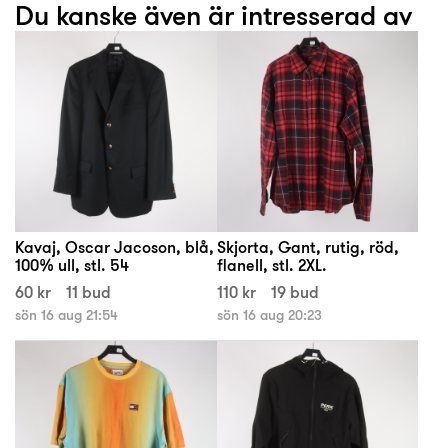
Du kanske även är intresserad av
Kavaj, Oscar Jacoson, blå,
Skjorta, Gant, rutig, röd,
100% ull, stl. 54
flanell, stl. 2XL.
60 kr
11 bud
110 kr
19 bud
sön 16 aug 21:54
sön 16 aug 20:23