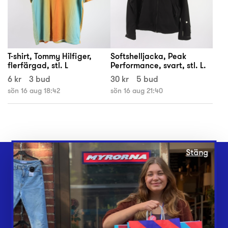
T-shirt, Tommy Hilfiger,
Softshelljacka, Peak
flerfärgad, stl. L
Performance, svart, stl. L.
6 kr
3 bud
30 kr
5 bud
sön 16 aug 18:42
sön 16 aug 21:40
Stäng
Webbshop
Butiker
Lämna in
Vårt överskott