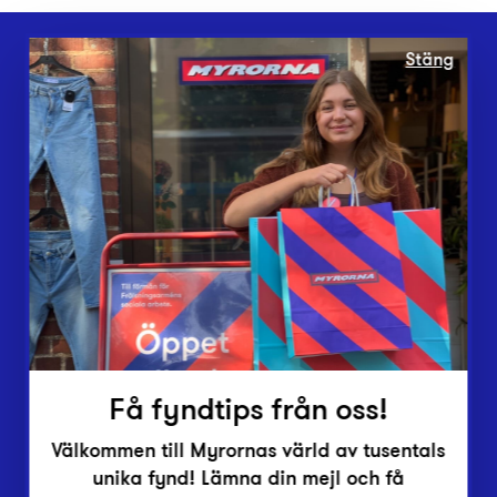
Stäng
Webbshop
Butiker
Lämna in
Vårt överskott
Inlämningsplatser
Om Myrorna
Lediga jobb
Pressrum
Kontakt
Få fyndtips från oss!
Välkommen till Myrornas värld av tusentals
unika fynd! Lämna din mejl och få