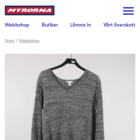
Webbshop
Butiker
Lämna in
Vårt överskott
Start
/
Webbshop