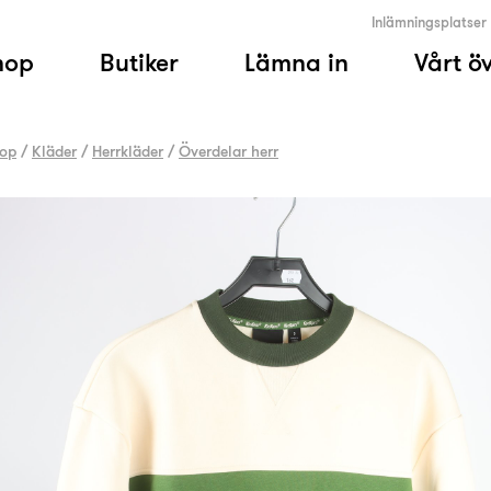
Inlämningsplatser
hop
Butiker
Lämna in
Vårt ö
op
/
Kläder
/
Herrkläder
/
Överdelar herr