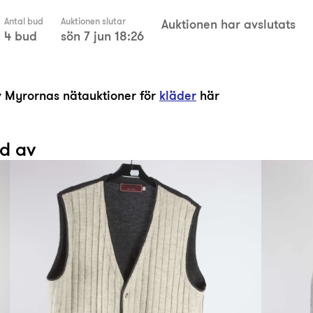
Antal bud
Auktionen slutar
Auktionen har avslutats
4 bud
sön 7 jun 18:26
av Myrornas nätauktioner för
kläder
här
ad av