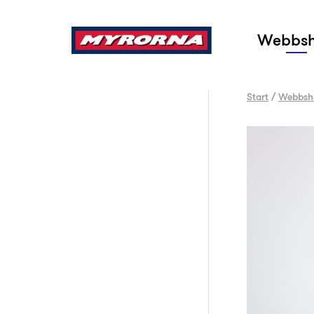
Sök
Webbs
Start
/
Webbsh