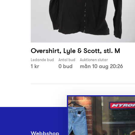
Overshirt, Lyle & Scott, stl. M
Ledande bud
Antal bud
Auktionen slutar
1 kr
0 bud
mån 10 aug 20:26
Webbshop
Inlämningsplatse