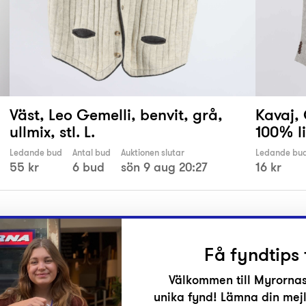
Väst, Leo Gemelli, benvit, grå,
Kavaj,
ullmix, stl. L.
100% li
Ledande bud
Antal bud
Auktionen slutar
Ledande bu
55 kr
6 bud
sön 9 aug 20:27
16 kr
Få fyndtips 
Välkommen till Myrornas
unika fynd! Lämna din mejl
r