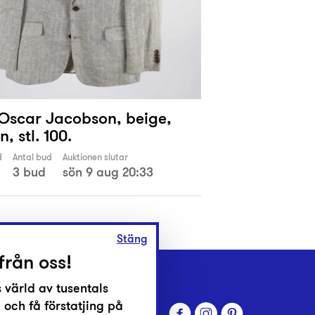
 Oscar Jacobson, beige,
n, stl. 100.
d
Antal bud
Auktionen slutar
3 bud
sön 9 aug 20:33
Stäng
från oss!
 värld av tusentals
 och få förstatjing på