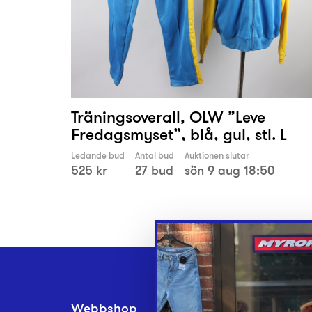
Träningsoverall, OLW ”Leve
Fredagsmyset”, blå, gul, stl. L
Ledande bud
Antal bud
Auktionen slutar
525 kr
27 bud
sön 9 aug 18:50
Webbshop
Inlämningsplatse