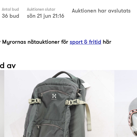
Antal bud
Auktionen slutar
Auktionen har avslutats
36 bud
sön 21 jun 21:16
av Myrornas nätauktioner för
sport & fritid
här
ad av