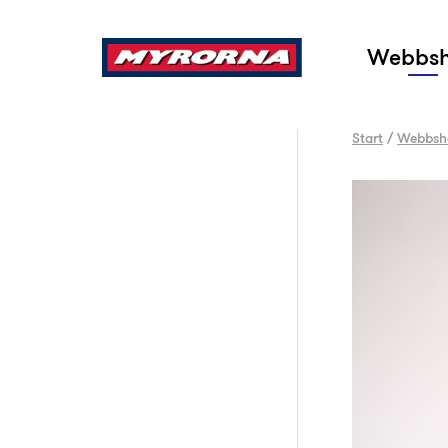
Sök
Webbs
Start
/
Webbsh