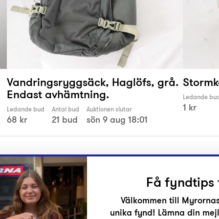
Vandringsryggsäck, Haglöfs, grå.
Stormk
Endast avhämtning.
Ledande bu
1 kr
Ledande bud
Antal bud
Auktionen slutar
68 kr
21 bud
sön 9 aug 18:01
Få fyndtips 
Välkommen till Myrornas
unika fynd! Lämna din mejl
r