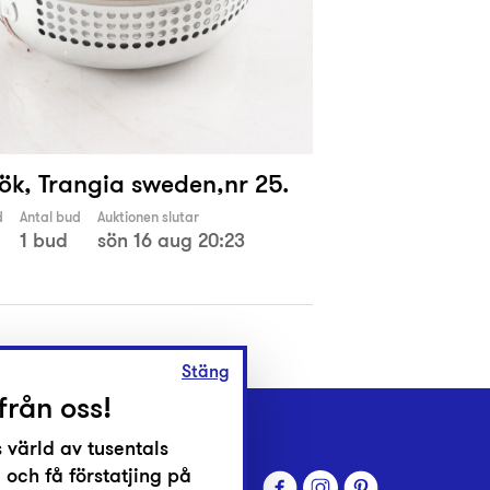
ök, Trangia sweden,nr 25.
d
Antal bud
Auktionen slutar
1 bud
sön 16 aug 20:23
Stäng
från oss!
 värld av tusentals
 och få förstatjing på