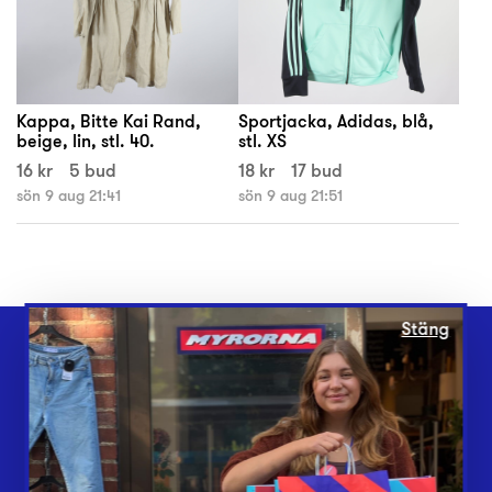
Kappa, Bitte Kai Rand,
Sportjacka, Adidas, blå,
beige, lin, stl. 40.
stl. XS
16 kr
5 bud
18 kr
17 bud
sön 9 aug 21:41
sön 9 aug 21:51
Stäng
Webbshop
Butiker
Lämna in
Vårt överskott