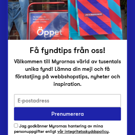
Inlämningsplatser
Om Myrorna
Lediga jobb
Pressrum
Kontakt
Få fyndtips från oss!
Välkommen till Myrornas värld av tusentals
unika fynd! Lämna din mejl och få
förstatjing på webbshopstips, nyheter och
inspiration.
Integritetsskyddspolicy
Prenumerera
Har du frågor om onlineköp, leverans eller retur?
Vanliga frågor om vår webbshop
Jag godkänner Myrornas hantering av mina
Har du frågor om vår verksamhet?
personuppgifter enligt
vår integritetsskyddspolicy
.
Vanliga frågor om Myrorna