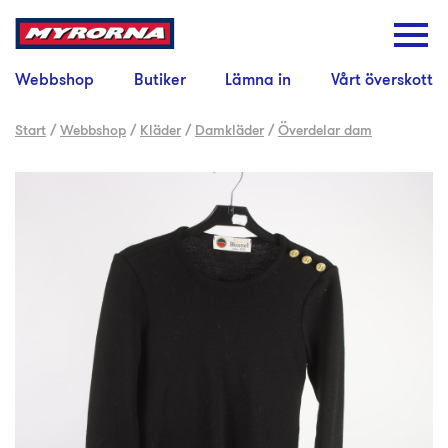
Webbshop
Butiker
Lämna in
Vårt överskott
Start
/
Webbshop
/
Kläder
/
Damkläder
/
Överdelar dam