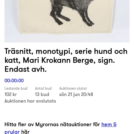
Träsnitt, monotypi, serie hund och
katt, Mari Krokann Berge, sign.
Endast avh.
00:00:00
Ledande bud
Antal bud
Auktionen slutar
102 kr
13 bud
sön 21 jun 20:48
Auktionen har avslutats
Hitta fler av Myrornas nätauktioner för
hem &
prylar
här