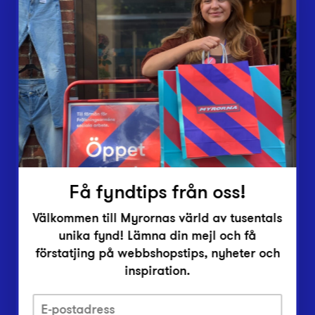
Butiker
Lämna in
Vårt överskott
Inlämningsplatser
Om Myrorna
Lediga jobb
Pressrum
Kontakt
Få fyndtips från oss!
Välkommen till Myrornas värld av tusentals
unika fynd! Lämna din mejl och få
förstatjing på webbshopstips, nyheter och
inspiration.
Integritetsskyddspolicy