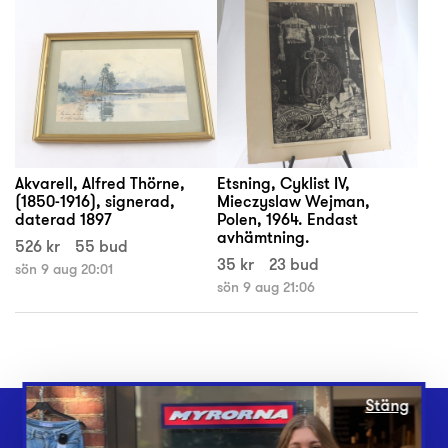
Akvarell, Alfred Thörne,
Etsning, Cyklist IV,
(1850-1916), signerad,
Mieczyslaw Wejman,
daterad 1897
Polen, 1964. Endast
avhämtning.
526 kr
55 bud
35 kr
23 bud
sön 9 aug 20:01
sön 9 aug 21:06
Stäng
Webbshop