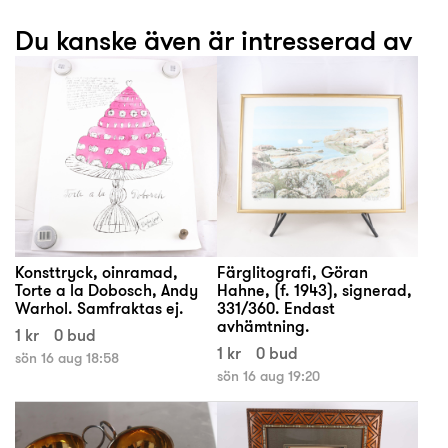
Du kanske även är intresserad av
Konsttryck, oinramad,
Färglitografi, Göran
Torte a la Dobosch, Andy
Hahne, (f. 1943), signerad,
Warhol. Samfraktas ej.
331/360. Endast
avhämtning.
1 kr
0 bud
1 kr
0 bud
sön 16 aug 18:58
sön 16 aug 19:20