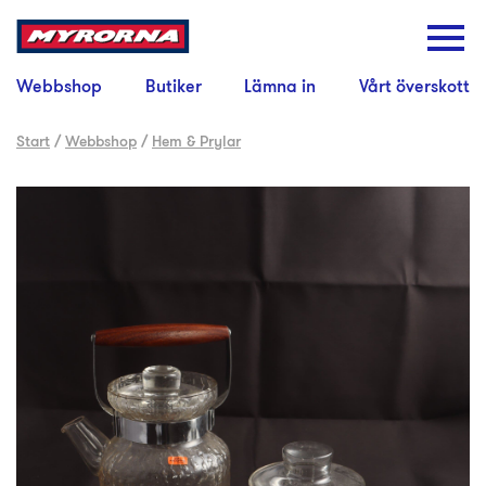
Webbshop
Butiker
Lämna in
Vårt överskott
Start
/
Webbshop
/
Hem & Prylar