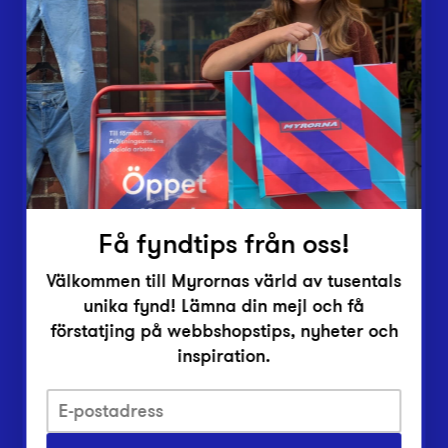
Butiker
Lämna in
Vårt överskott
Inlämningsplatser
Om Myrorna
Lediga jobb
Pressrum
Kontakt
Få fyndtips från oss!
Välkommen till Myrornas värld av tusentals
unika fynd! Lämna din mejl och få
förstatjing på webbshopstips, nyheter och
inspiration.
Integritetsskyddspolicy