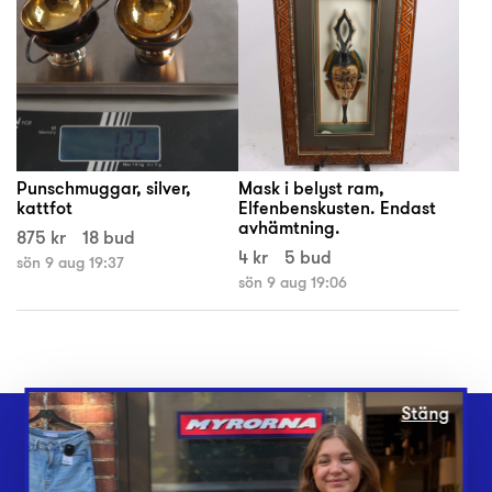
Punschmuggar, silver,
Mask i belyst ram,
kattfot
Elfenbenskusten. Endast
avhämtning.
875 kr
18 bud
4 kr
5 bud
sön 9 aug 19:37
sön 9 aug 19:06
Stäng
Webbshop