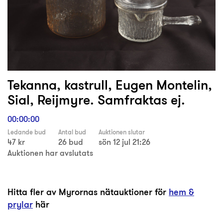
Tekanna, kastrull, Eugen Montelin,
Sial, Reijmyre. Samfraktas ej.
00:00:00
Ledande bud
Antal bud
Auktionen slutar
47 kr
26 bud
sön 12 jul 21:26
Auktionen har avslutats
Hitta fler av Myrornas nätauktioner för
hem &
prylar
här