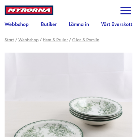
Webbshop
Butiker
Lämna in
Vårt överskott
Start
/
Webbshop
/
Hem & Prylar
/
Glas & Porslin