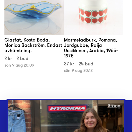
Glasfat, Kosta Boda,
Marmeladburk, Pomona,
Monica Backström. Endast
Jordgubbe, Raija
avhämtning.
Uosikkinen, Arabia, 1965-
1975
2 kr
2 bud
37 kr
24 bud
sön 9 aug 20:09
sön 9 aug 20:12
Stäng
Webbshop
Butiker