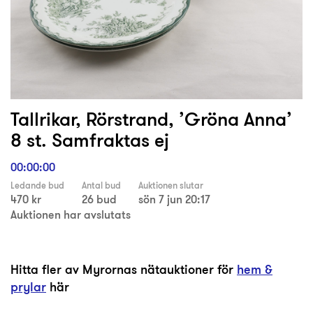
Tallrikar, Rörstrand, ’Gröna Anna’
8 st. Samfraktas ej
00:00:00
Ledande bud
Antal bud
Auktionen slutar
470 kr
26 bud
sön 7 jun 20:17
Auktionen har avslutats
Hitta fler av Myrornas nätauktioner för
hem &
prylar
här