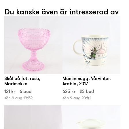
Du kanske även är intresserad av
Skål på fot, rosa,
Muminmugg, Vårvinter,
Marimekko
Arabia, 2017
121 kr
6 bud
625 kr
23 bud
sön 9 aug 19:52
sön 9 aug 20:41