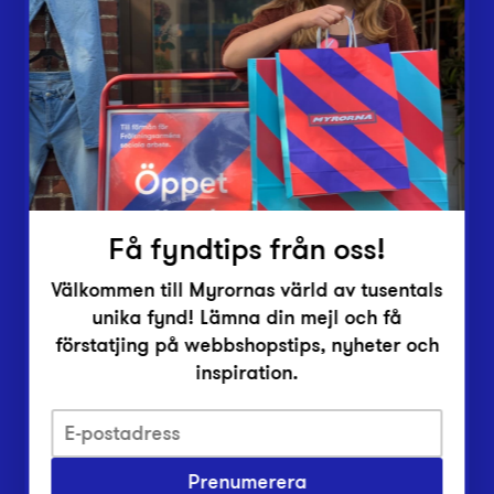
Lämna in
Vårt överskott
Inlämningsplatser
Om Myrorna
Lediga jobb
Pressrum
Kontakt
Få fyndtips från oss!
Välkommen till Myrornas värld av tusentals
unika fynd! Lämna din mejl och få
förstatjing på webbshopstips, nyheter och
inspiration.
Integritetsskyddspolicy
Prenumerera
Har du frågor om onlineköp, leverans eller retur?