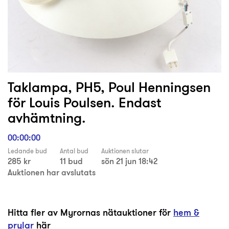
Taklampa, PH5, Poul Henningsen
för Louis Poulsen. Endast
avhämtning.
00:00:00
Ledande bud
Antal bud
Auktionen slutar
285 kr
11 bud
sön 21 jun 18:42
Auktionen har avslutats
Hitta fler av Myrornas nätauktioner för
hem &
prylar
här