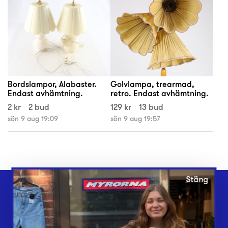
Bordslampor, Alabaster.
Golvlampa, trearmad,
Endast avhämtning.
retro. Endast avhämtning.
2 kr
2 bud
129 kr
13 bud
sön 9 aug 19:09
sön 9 aug 19:57
Stäng
Webbshop
Butiker