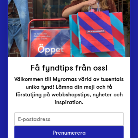
Lämna in
Vårt överskott
Inlämningsplatser
Om Myrorna
Lediga jobb
Pressrum
Kontakt
Få fyndtips från oss!
Välkommen till Myrornas värld av tusentals
unika fynd! Lämna din mejl och få
förstatjing på webbshopstips, nyheter och
inspiration.
Integritetsskyddspolicy
Prenumerera
Har du frågor om onlineköp, leverans eller retur?
Vanliga frågor om vår webbshop