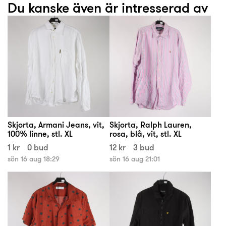
Du kanske även är intresserad av
Skjorta, Armani Jeans, vit,
Skjorta, Ralph Lauren,
100% linne, stl. XL
rosa, blå, vit, stl. XL
1 kr
0 bud
12 kr
3 bud
sön 16 aug 18:29
sön 16 aug 21:01