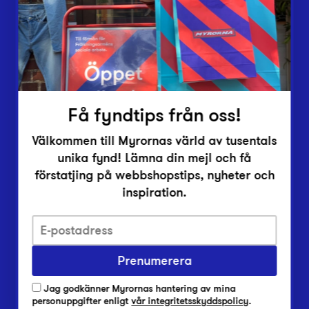
Inlämningsplatser
Om Myrorna
Lediga jobb
Pressrum
Kontakt
Få fyndtips från oss!
Välkommen till Myrornas värld av tusentals
unika fynd! Lämna din mejl och få
förstatjing på webbshopstips, nyheter och
inspiration.
Integritetsskyddspolicy
Prenumerera
Har du frågor om onlineköp, leverans eller retur?
Vanliga frågor om vår webbshop
Jag godkänner Myrornas hantering av mina
Har du frågor om vår verksamhet?
personuppgifter enligt
vår integritetsskyddspolicy
.
Vanliga frågor om Myrorna