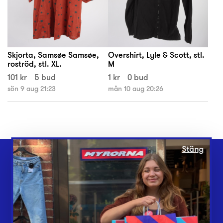
Skjorta, Samsøe Samsøe,
Overshirt, Lyle & Scott, stl.
roströd, stl. XL.
M
101 kr
5 bud
1 kr
0 bud
sön 9 aug 21:23
mån 10 aug 20:26
Stäng
Webbshop
Butiker
Lämna in
Vårt överskott