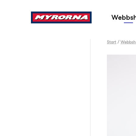
Sök
Webbs
Start
/
Webbsh