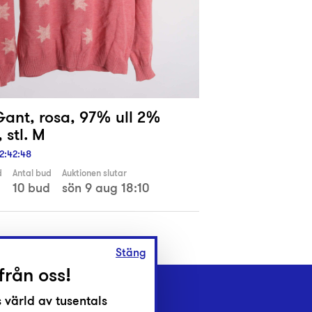
Gant, rosa, 97% ull 2%
 stl. M
2
:
42
:
47
d
Antal bud
Auktionen slutar
10 bud
sön 9 aug 18:10
Stäng
från oss!
 värld av tusentals