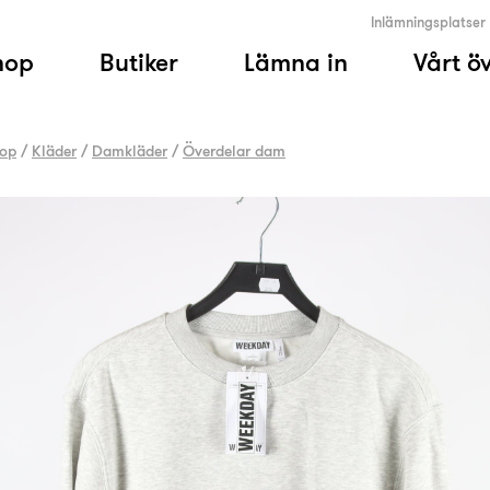
Inlämningsplatser
hop
Butiker
Lämna in
Vårt ö
op
/
Kläder
/
Damkläder
/
Överdelar dam