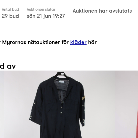
Antal bud
Auktionen slutar
Auktionen har avslutats
29 bud
sön 21 jun 19:27
av Myrornas nätauktioner för
kläder
här
ad av