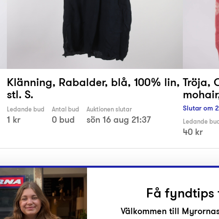
Klänning, Rabalder, blå, 100% lin,
Tröja, 
stl. S.
mohair,
Slutar om
2
Ledande bud
Antal bud
Auktionen slutar
1 kr
0 bud
sön 16 aug 21:37
Ledande bu
40 kr
Få fyndtips 
Välkommen till Myrornas