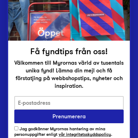
Inlämningsplatser
Om Myrorna
Lediga jobb
Pressrum
Kontakt
Få fyndtips från oss!
Välkommen till Myrornas värld av tusentals
unika fynd! Lämna din mejl och få
förstatjing på webbshopstips, nyheter och
inspiration.
Integritetsskyddspolicy
Prenumerera
Har du frågor om onlineköp, leverans eller retur?
Vanliga frågor om vår webbshop
Jag godkänner Myrornas hantering av mina
Har du frågor om vår verksamhet?
personuppgifter enligt
vår integritetsskyddspolicy
.
Vanliga frågor om Myrorna