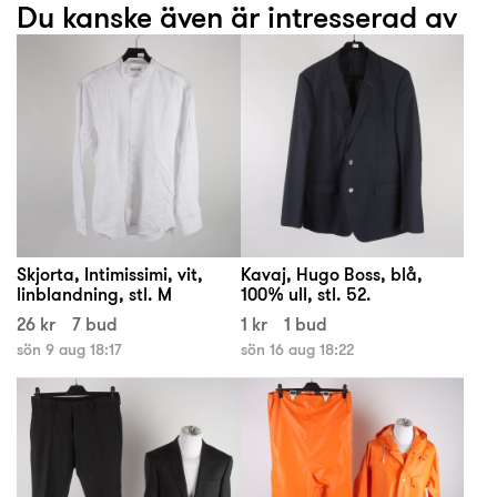
Du kanske även är intresserad av
Skjorta, Intimissimi, vit,
Kavaj, Hugo Boss, blå,
linblandning, stl. M
100% ull, stl. 52.
26 kr
7 bud
1 kr
1 bud
sön 9 aug 18:17
sön 16 aug 18:22