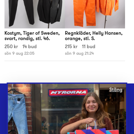
Kostym, Tiger of Sweden,
Regnkläder, Helly Hansen,
svart, randig, stl. 46.
orange, stl. S.
250 kr
14 bud
215 kr
11 bud
sön 9 aug 22:05
sön 9 aug 21:24
Stäng
Webbshop
Butiker
Lämna in
Vårt överskott