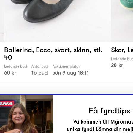
Ballerina, Ecco, svart, skinn, stl.
Skor, L
40
Ledande bu
28 kr
Ledande bud
Antal bud
Auktionen slutar
60 kr
15 bud
sön 9 aug 18:11
Få fyndtips 
Välkommen till Myrornas
unika fynd! Lämna din mejl
r