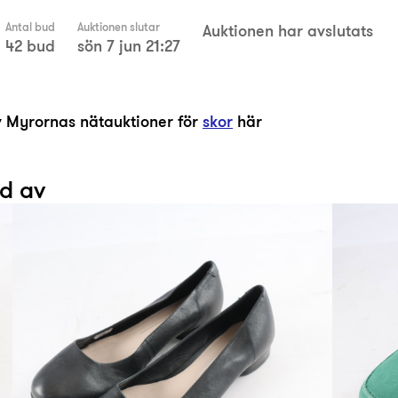
Antal bud
Auktionen slutar
Auktionen har avslutats
42 bud
sön 7 jun 21:27
av Myrornas nätauktioner för
skor
här
ad av