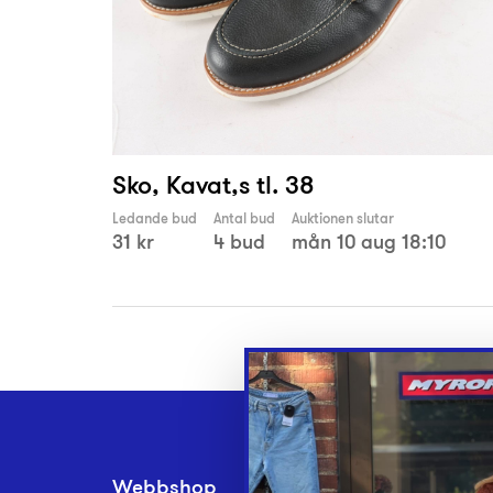
Sko, Kavat,s tl. 38
Ledande bud
Antal bud
Auktionen slutar
31 kr
4 bud
mån 10 aug 18:10
Webbshop
Inlämningsplatse