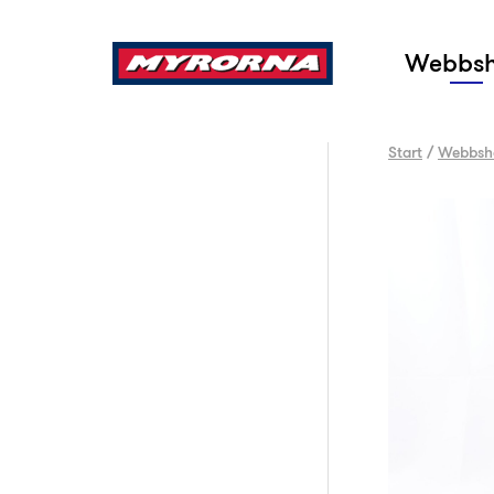
Sök
Webbs
Start
/
Webbsh