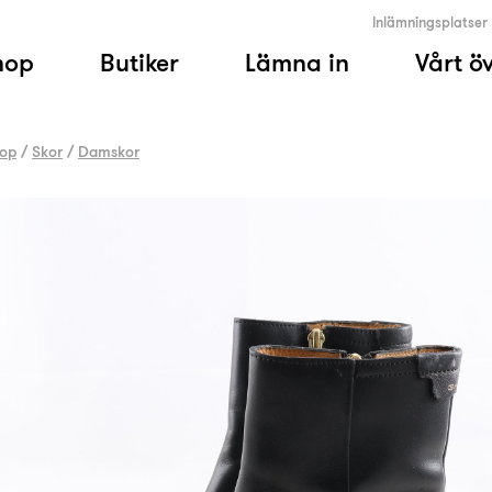
Inlämningsplatser
hop
Butiker
Lämna in
Vårt ö
op
/
Skor
/
Damskor