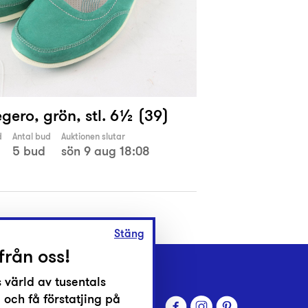
egero, grön, stl. 6½ (39)
d
Antal bud
Auktionen slutar
5 bud
sön 9 aug 18:08
Stäng
från oss!
 värld av tusentals
 och få förstatjing på