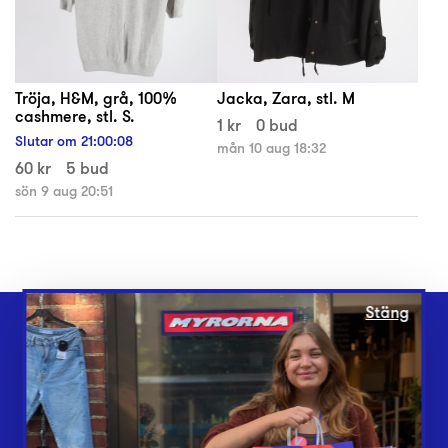
Tröja, H&M, grå, 100%
Jacka, Zara, stl. M
cashmere, stl. S.
1 kr
0 bud
Slutar om
21
:
00
:
08
mån 10 aug 18:32
60 kr
5 bud
sön 9 aug 20:51
Stäng
Webbshop
Butiker
Lämna in