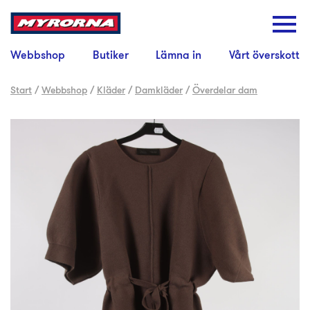
Webbshop
Butiker
Lämna in
Vårt överskott
Start
/
Webbshop
/
Kläder
/
Damkläder
/
Överdelar dam