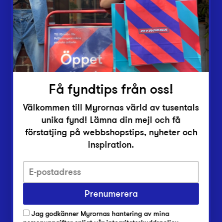
Vårt överskott
Inlämningsplatser
Om Myrorna
Lediga jobb
Pressrum
Kontakt
Få fyndtips från oss!
Välkommen till Myrornas värld av tusentals
unika fynd! Lämna din mejl och få
förstatjing på webbshopstips, nyheter och
inspiration.
Integritetsskyddspolicy
Prenumerera
Har du frågor om onlineköp, leverans eller retur?
Vanliga frågor om vår webbshop
Jag godkänner Myrornas hantering av mina
Har du frågor om vår verksamhet?