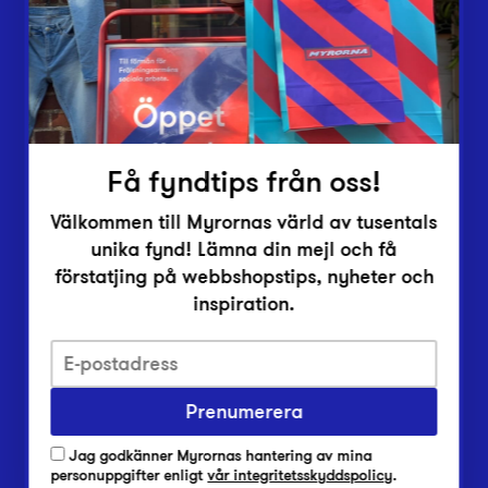
Inlämningsplatser
Om Myrorna
Lediga jobb
Pressrum
Kontakt
Få fyndtips från oss!
Välkommen till Myrornas värld av tusentals
unika fynd! Lämna din mejl och få
förstatjing på webbshopstips, nyheter och
inspiration.
Integritetsskyddspolicy
Prenumerera
Har du frågor om onlineköp, leverans eller retur?
Vanliga frågor om vår webbshop
Jag godkänner Myrornas hantering av mina
Har du frågor om vår verksamhet?
personuppgifter enligt
vår integritetsskyddspolicy
.
Vanliga frågor om Myrorna