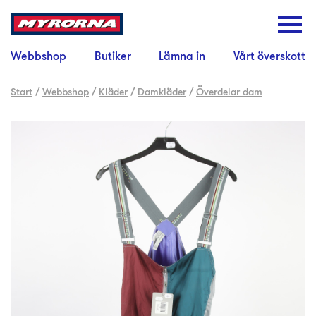
Webbshop
Butiker
Lämna in
Vårt överskott
Start
/
Webbshop
/
Kläder
/
Damkläder
/
Överdelar dam