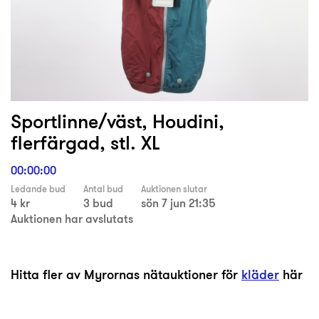
Sportlinne/väst, Houdini,
flerfärgad, stl. XL
00:00:00
Ledande bud
Antal bud
Auktionen slutar
4 kr
3 bud
sön 7 jun 21:35
Auktionen har avslutats
Hitta fler av Myrornas nätauktioner för
kläder
här