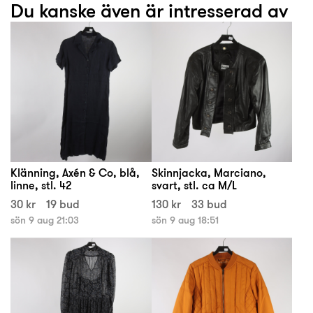
Du kanske även är intresserad av
Klänning, Axén & Co, blå,
Skinnjacka, Marciano,
linne, stl. 42
svart, stl. ca M/L
30 kr
19 bud
130 kr
33 bud
sön 9 aug 21:03
sön 9 aug 18:51