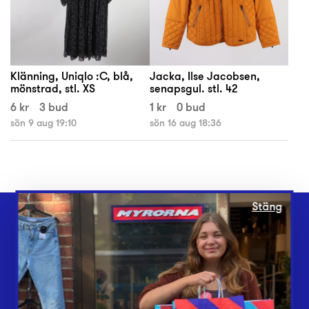
Klänning, Uniqlo :C, blå,
Jacka, Ilse Jacobsen,
mönstrad, stl. XS
senapsgul. stl. 42
6 kr
3 bud
1 kr
0 bud
sön 9 aug 19:10
sön 16 aug 18:36
Stäng
Webbshop
Butiker
Lämna in
Vårt överskott