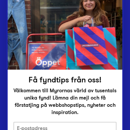
Butiker
Lämna in
Vårt överskott
Inlämningsplatser
Om Myrorna
Lediga jobb
Pressrum
Kontakt
Få fyndtips från oss!
Välkommen till Myrornas värld av tusentals
unika fynd! Lämna din mejl och få
förstatjing på webbshopstips, nyheter och
inspiration.
Integritetsskyddspolicy