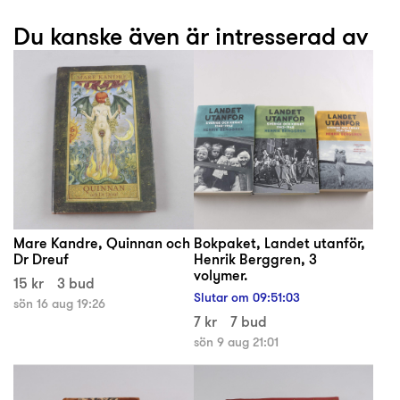
Du kanske även är intresserad av
Mare Kandre, Quinnan och
Bokpaket, Landet utanför,
Dr Dreuf
Henrik Berggren, 3
volymer.
15 kr
3 bud
Slutar om
09
:
51
:
03
sön 16 aug 19:26
7 kr
7 bud
sön 9 aug 21:01