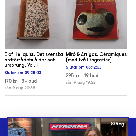
Elof Hellquist, Det svenska
Miró & Artigas, Céramiques
ordförrådets ålder och
(med två litografier)
ursprung, Vol. I
Slutar om
08
:
12
:
02
Slutar om
09
:
28
:
03
295 kr
19 bud
170 kr
34 bud
sön 9 aug 19:22
sön 9 aug 20:38
Stäng
Webbshop