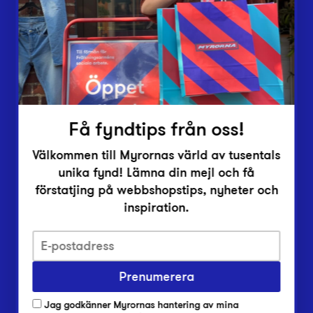
Vårt överskott
Inlämningsplatser
Om Myrorna
Lediga jobb
Pressrum
Kontakt
Få fyndtips från oss!
Välkommen till Myrornas värld av tusentals
unika fynd! Lämna din mejl och få
förstatjing på webbshopstips, nyheter och
inspiration.
Integritetsskyddspolicy
Prenumerera
Har du frågor om onlineköp, leverans eller retur?
Vanliga frågor om vår webbshop
Jag godkänner Myrornas hantering av mina
Har du frågor om vår verksamhet?