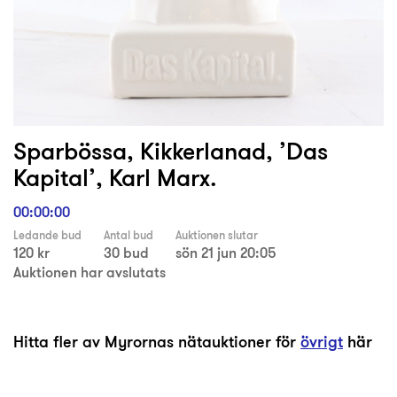
Sparbössa, Kikkerlanad, ’Das
Kapital’, Karl Marx.
00:00:00
Ledande bud
Antal bud
Auktionen slutar
120 kr
30 bud
sön 21 jun 20:05
Auktionen har avslutats
Hitta fler av Myrornas nätauktioner för
övrigt
här