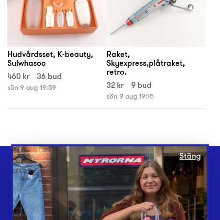
Hudvårdsset, K-beauty,
Raket,
Sulwhasoo
Skyexpress,plåtraket,
retro.
460 kr
36 bud
32 kr
9 bud
sön 9 aug 19:59
sön 9 aug 19:15
Stäng
Webbshop
Butiker
Lämna in