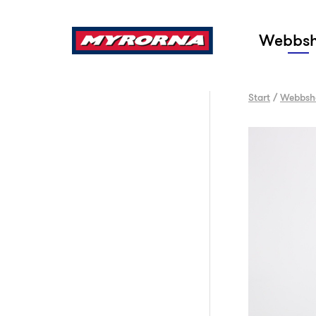
Sök
Webbs
Start
/
Webbsh