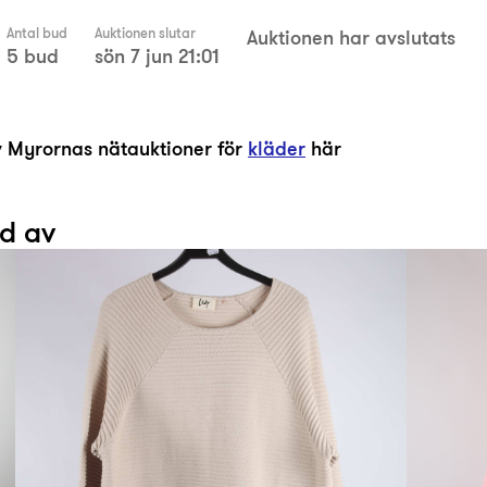
Antal bud
Auktionen slutar
Auktionen har avslutats
5 bud
sön 7 jun 21:01
av Myrornas nätauktioner för
kläder
här
ad av