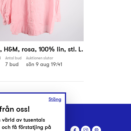
, H&M, rosa, 100% lin, stl. L.
d
Antal bud
Auktionen slutar
7 bud
sön 9 aug 19:41
Stäng
från oss!
 värld av tusentals
 och få förstatjing på