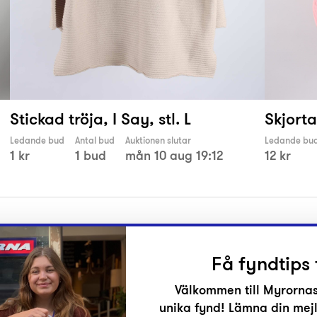
Stickad tröja, I Say, stl. L
Skjorta
Ledande bud
Antal bud
Auktionen slutar
Ledande bu
1 kr
1 bud
mån 10 aug 19:12
12 kr
Få fyndtips 
Välkommen till Myrornas
unika fynd! Lämna din mejl
r