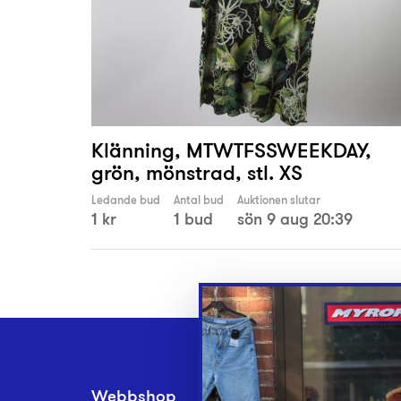
Klänning, MTWTFSSWEEKDAY,
grön, mönstrad, stl. XS
Ledande bud
Antal bud
Auktionen slutar
1 kr
1 bud
sön 9 aug 20:39
Webbshop
Inlämningsplatse