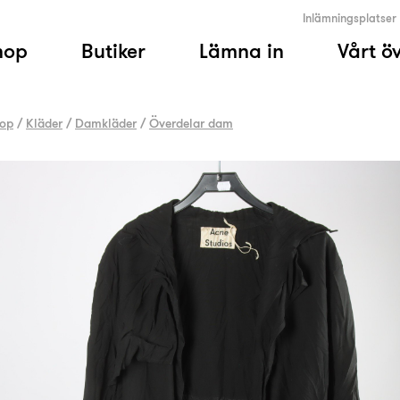
Inlämningsplatser
hop
Butiker
Lämna in
Vårt ö
op
/
Kläder
/
Damkläder
/
Överdelar dam