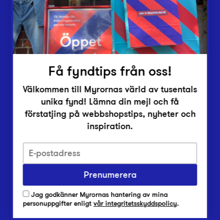
Inlämningsplatser
Om Myrorna
Lediga jobb
Pressrum
Kontakt
Få fyndtips från oss!
Välkommen till Myrornas värld av tusentals
unika fynd! Lämna din mejl och få
förstatjing på webbshopstips, nyheter och
inspiration.
Integritetsskyddspolicy
Prenumerera
Har du frågor om onlineköp, leverans eller retur?
Vanliga frågor om vår webbshop
Jag godkänner Myrornas hantering av mina
Har du frågor om vår verksamhet?
personuppgifter enligt
vår integritetsskyddspolicy
.
Vanliga frågor om Myrorna