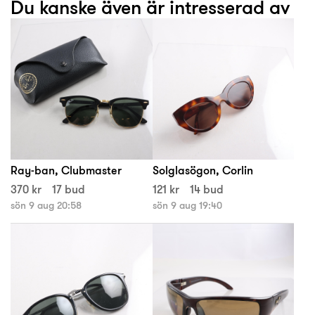
Du kanske även är intresserad av
Ray-ban, Clubmaster
Solglasögon, Corlin
370 kr
17 bud
121 kr
14 bud
sön 9 aug 20:58
sön 9 aug 19:40