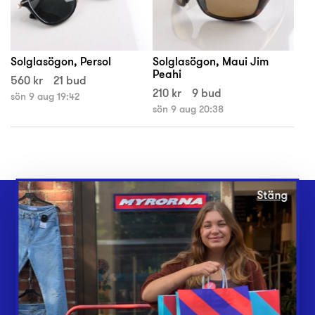
Solglasögon, Persol
Solglasögon, Maui Jim
Peahi
560 kr
21 bud
210 kr
9 bud
sön 9 aug 19:42
sön 9 aug 20:38
Stäng
Webbshop
Butiker
Lämna in
Vårt överskott