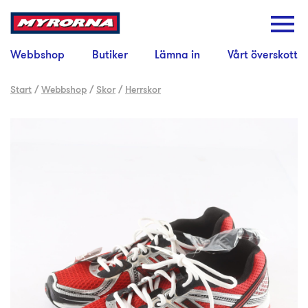
Webbshop
Butiker
Lämna in
Vårt överskott
Start
/
Webbshop
/
Skor
/
Herrskor