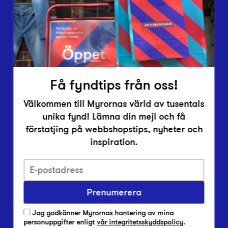
Inlämningsplatser
Om Myrorna
Lediga jobb
Pressrum
Kontakt
Få fyndtips från oss!
Välkommen till Myrornas värld av tusentals
unika fynd! Lämna din mejl och få
förstatjing på webbshopstips, nyheter och
inspiration.
Integritetsskyddspolicy
Prenumerera
Har du frågor om onlineköp, leverans eller retur?
Vanliga frågor om vår webbshop
Jag godkänner Myrornas hantering av mina
Har du frågor om vår verksamhet?
personuppgifter enligt
vår integritetsskyddspolicy
.
Vanliga frågor om Myrorna