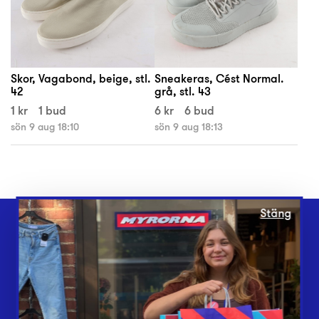
Skor, Vagabond, beige, stl.
Sneakeras, Cést Normal.
42
grå, stl. 43
1 kr
1 bud
6 kr
6 bud
sön 9 aug 18:10
sön 9 aug 18:13
Stäng
Webbshop
Butiker
Lämna in
Vårt överskott