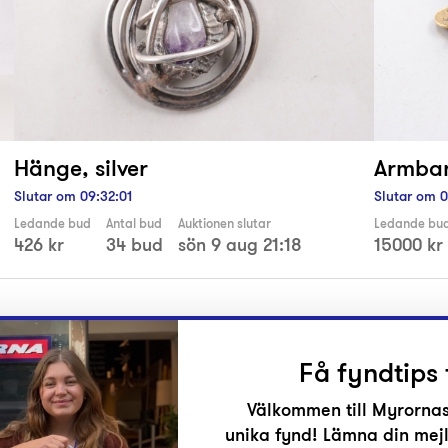
Hänge, silver
Armban
Slutar om
09
:
32
:
00
Slutar om
0
Ledande bud
Antal bud
Auktionen slutar
Ledande bu
426 kr
34 bud
sön 9 aug 21:18
15000 kr
Få fyndtips 
Välkommen till Myrornas
unika fynd! Lämna din mejl
r