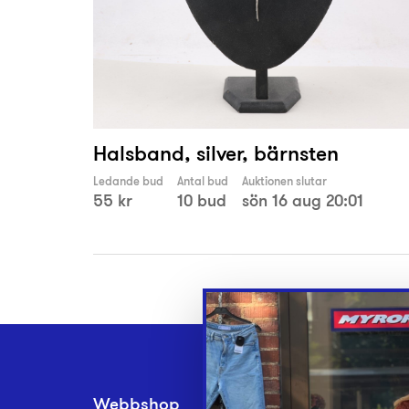
Halsband, silver, bärnsten
Ledande bud
Antal bud
Auktionen slutar
55 kr
10 bud
sön 16 aug 20:01
Webbshop
Inlämningsplatse