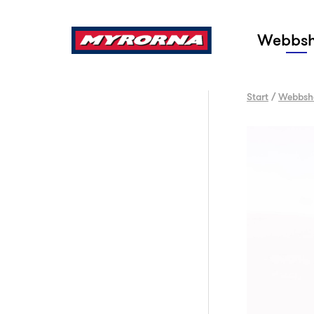
Sök
Webbs
Start
/
Webbsh