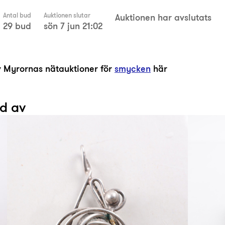
Antal bud
Auktionen slutar
Auktionen har avslutats
29 bud
sön 7 jun 21:02
av Myrornas nätauktioner för
smycken
här
ad av