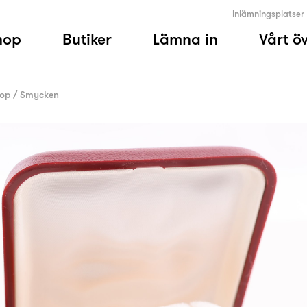
Inlämningsplatser
hop
Butiker
Lämna in
Vårt ö
op
/
Smycken