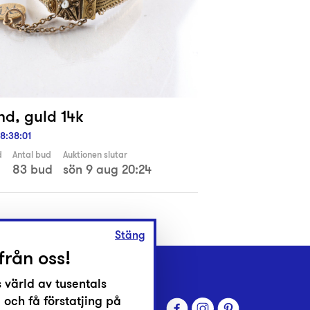
d, guld 14k
8
:
38
:
00
d
Antal bud
Auktionen slutar
83 bud
sön 9 aug 20:24
Stäng
från oss!
 värld av tusentals
 och få förstatjing på