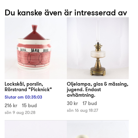
Du kanske även är intresserad av
Lockskål, porslin,
Oljelampa, glas & mässing,
Rörstrand ”Picknick”
jugend. Endast
avhämtning.
Slutar om
03
:
35
:
03
30 kr
17 bud
216 kr
15 bud
sön 16 aug 18:27
sön 9 aug 20:28