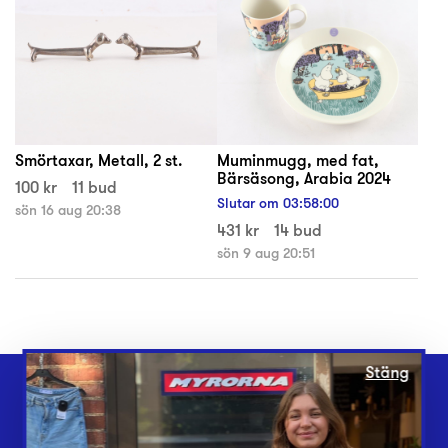
Smörtaxar, Metall, 2 st.
Muminmugg, med fat,
Bärsäsong, Arabia 2024
100 kr
11 bud
Slutar om
03
:
58
:
00
sön 16 aug 20:38
431 kr
14 bud
sön 9 aug 20:51
Stäng
Webbshop
Butiker