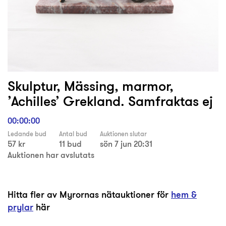
Skulptur, Mässing, marmor,
’Achilles’ Grekland. Samfraktas ej
00:00:00
Ledande bud
Antal bud
Auktionen slutar
57 kr
11 bud
sön 7 jun 20:31
Auktionen har avslutats
Hitta fler av Myrornas nätauktioner för
hem &
prylar
här