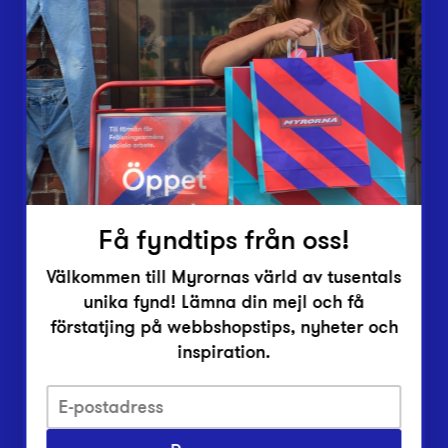
Lämna in
Vårt överskott
Inlämningsplatser
Om Myrorna
Lediga jobb
Pressrum
Kontakt
Få fyndtips från oss!
Välkommen till Myrornas värld av tusentals
unika fynd! Lämna din mejl och få
förstatjing på webbshopstips, nyheter och
inspiration.
Integritetsskyddspolicy