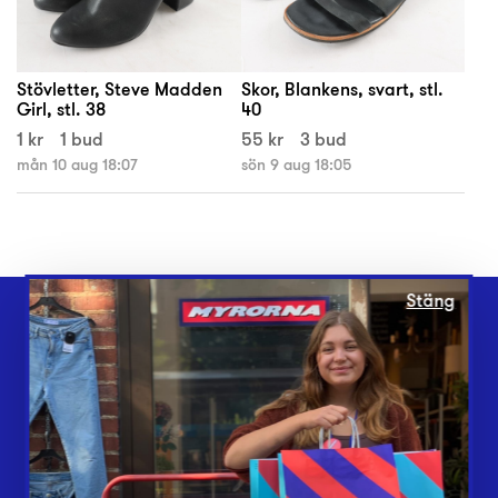
Stövletter, Steve Madden
Skor, Blankens, svart, stl.
Girl, stl. 38
40
1 kr
1 bud
55 kr
3 bud
mån 10 aug 18:07
sön 9 aug 18:05
Stäng
Webbshop
Butiker
Lämna in
Vårt överskott