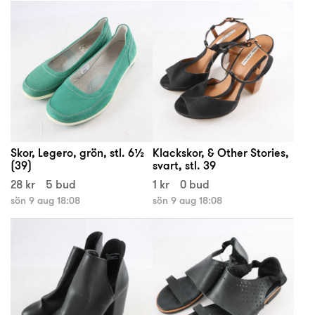
Skor, Legero, grön, stl. 6½
Klackskor, & Other Stories,
(39)
svart, stl. 39
28 kr
5 bud
1 kr
0 bud
sön 9 aug 18:08
sön 9 aug 18:08