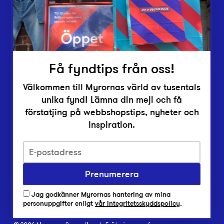
Inlämningsplatser
Om Myrorna
Lediga jobb
Pressrum
Kontakt
Få fyndtips från oss!
Välkommen till Myrornas värld av tusentals
unika fynd! Lämna din mejl och få
förstatjing på webbshopstips, nyheter och
inspiration.
Integritetsskyddspolicy
Prenumerera
Har du frågor om onlineköp, leverans eller retur?
Vanliga frågor om vår webbshop
Jag godkänner Myrornas hantering av mina
Har du frågor om vår verksamhet?
personuppgifter enligt
vår integritetsskyddspolicy
.
Vanliga frågor om Myrorna