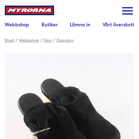
Webbshop
Butiker
Lämna in
Vårt överskott
Start
/
Webbshop
/
Skor
/
Damskor