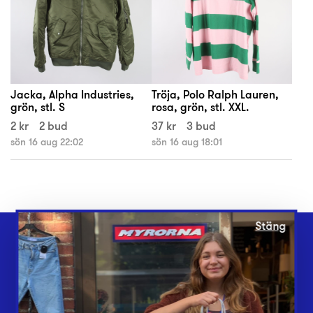
Jacka, Alpha Industries,
Tröja, Polo Ralph Lauren,
grön, stl. S
rosa, grön, stl. XXL.
2 kr
2 bud
37 kr
3 bud
sön 16 aug 22:02
sön 16 aug 18:01
Stäng
Webbshop
Butiker
Lämna in