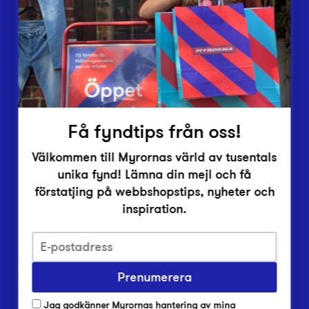
Vårt överskott
Inlämningsplatser
Om Myrorna
Lediga jobb
Pressrum
Kontakt
Få fyndtips från oss!
Välkommen till Myrornas värld av tusentals
unika fynd! Lämna din mejl och få
förstatjing på webbshopstips, nyheter och
inspiration.
Integritetsskyddspolicy
Prenumerera
Har du frågor om onlineköp, leverans eller retur?
Vanliga frågor om vår webbshop
Jag godkänner Myrornas hantering av mina
Har du frågor om vår verksamhet?