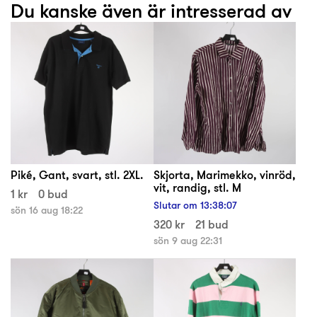
Du kanske även är intresserad av
Piké, Gant, svart, stl. 2XL.
Skjorta, Marimekko, vinröd,
vit, randig, stl. M
1 kr
0 bud
Slutar om
13
:
38
:
07
sön 16 aug 18:22
320 kr
21 bud
sön 9 aug 22:31