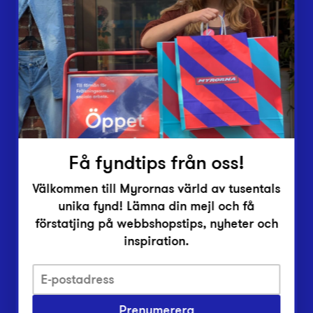
Lämna in
Vårt överskott
Inlämningsplatser
Om Myrorna
Lediga jobb
Pressrum
Kontakt
Få fyndtips från oss!
Välkommen till Myrornas värld av tusentals
unika fynd! Lämna din mejl och få
förstatjing på webbshopstips, nyheter och
inspiration.
Integritetsskyddspolicy
Prenumerera
Har du frågor om onlineköp, leverans eller retur?