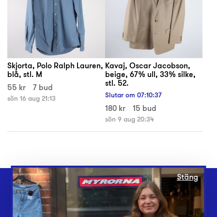
Skjorta, Polo Ralph Lauren,
Kavaj, Oscar Jacobson,
blå, stl. M
beige, 67% ull, 33% silke,
stl. 52.
55 kr
7 bud
Slutar om
07
:
10
:
37
sön 16 aug 21:13
180 kr
15 bud
sön 9 aug 20:34
Stäng
Webbshop
Butiker