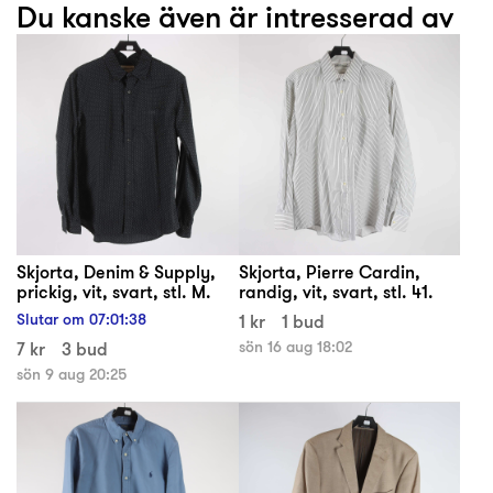
Du kanske även är intresserad av
Skjorta, Denim & Supply,
Skjorta, Pierre Cardin,
prickig, vit, svart, stl. M.
randig, vit, svart, stl. 41.
Slutar om
07
:
01
:
38
1 kr
1 bud
7 kr
3 bud
sön 16 aug 18:02
sön 9 aug 20:25