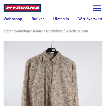
Webbshop
Butiker
Lämna in
Vårt överskott
Start
/
Webbshop
/
Kläder
/
Damkläder
/
Överdelar dam