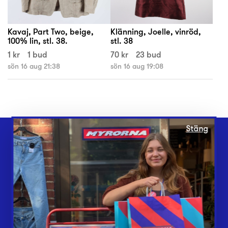
Kavaj, Part Two, beige,
Klänning, Joelle, vinröd,
100% lin, stl. 38.
stl. 38
1 kr
1 bud
70 kr
23 bud
sön 16 aug 21:38
sön 16 aug 19:08
Stäng
Webbshop
Butiker
Lämna in
Vårt överskott