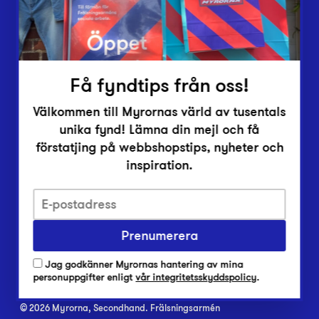
Inlämningsplatser
Om Myrorna
Lediga jobb
Pressrum
Kontakt
Få fyndtips från oss!
Välkommen till Myrornas värld av tusentals
unika fynd! Lämna din mejl och få
förstatjing på webbshopstips, nyheter och
inspiration.
Integritetsskyddspolicy
Har du frågor om onlineköp, leverans eller retur?
Prenumerera
Vanliga frågor om vår webbshop
Jag godkänner Myrornas hantering av mina
Har du frågor om vår verksamhet?
personuppgifter enligt
vår integritetsskyddspolicy
.
Vanliga frågor om Myrorna
© 2026 Myrorna, Secondhand. Frälsningsarmén