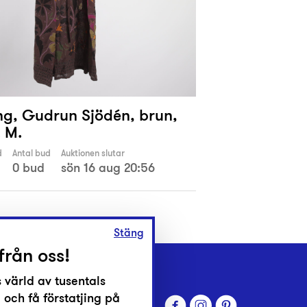
ng, Gudrun Sjödén, brun,
. M.
d
Antal bud
Auktionen slutar
0 bud
sön 16 aug 20:56
Stäng
från oss!
 värld av tusentals
 och få förstatjing på