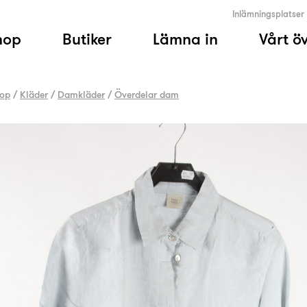
Inlämningsplatser
hop
Butiker
Lämna in
Vårt ö
op
/
Kläder
/
Damkläder
/
Överdelar dam