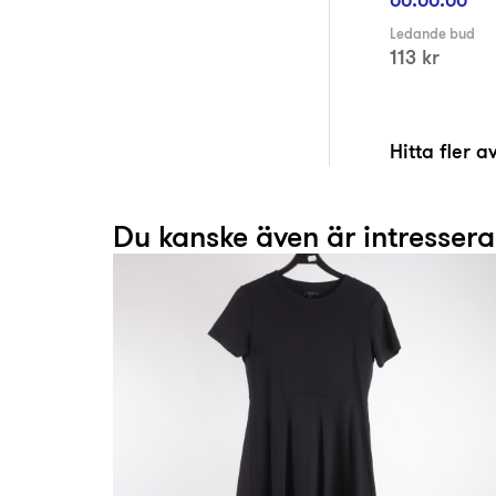
Ledande bud
113 kr
Hitta fler 
Du kanske även är intresser