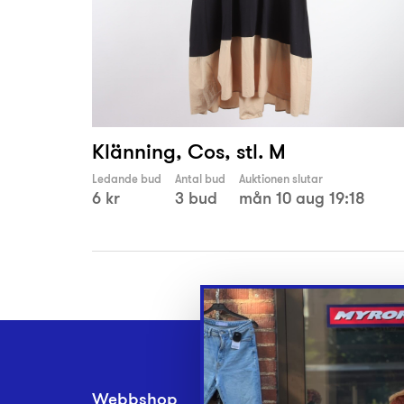
Klänning, Cos, stl. M
Ledande bud
Antal bud
Auktionen slutar
6 kr
3 bud
mån 10 aug 19:18
Webbshop
Inlämningsplatse