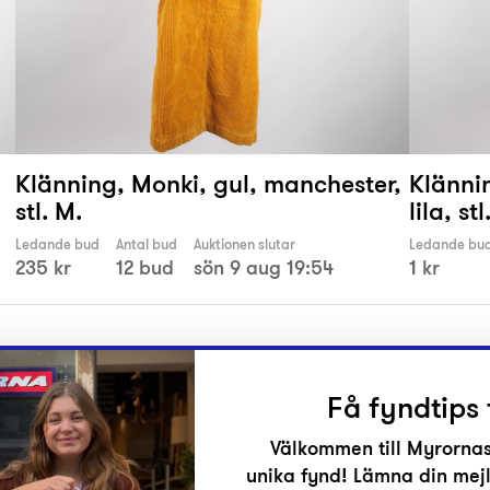
Klänning, Monki, gul, manchester,
Klänni
stl. M.
lila, stl
Ledande bud
Antal bud
Auktionen slutar
Ledande bu
235 kr
12 bud
sön 9 aug 19:54
1 kr
Få fyndtips 
Välkommen till Myrornas
unika fynd! Lämna din mejl
r