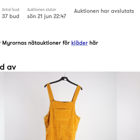
Antal bud
Auktionen slutar
Auktionen har avslutats
37 bud
sön 21 jun 22:47
av Myrornas nätauktioner för
kläder
här
ad av