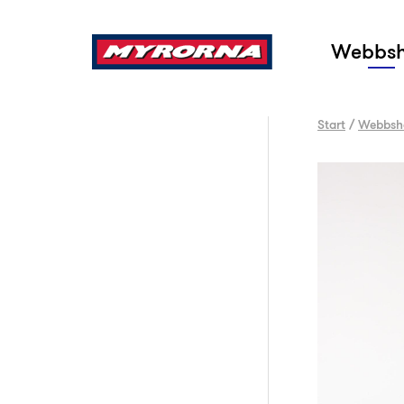
Sök
Webbs
Start
/
Webbsh