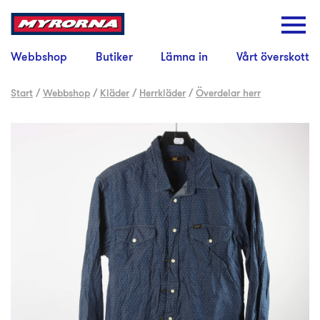
Webbshop
Butiker
Lämna in
Vårt överskott
Start
/
Webbshop
/
Kläder
/
Herrkläder
/
Överdelar herr