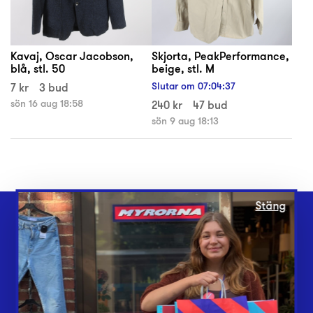
Kavaj, Oscar Jacobson,
Skjorta, PeakPerformance,
blå, stl. 50
beige, stl. M
7 kr
3 bud
Slutar om
07
:
04
:
37
sön 16 aug 18:58
240 kr
47 bud
sön 9 aug 18:13
Stäng
Webbshop
Butiker
Lämna in
Vårt överskott