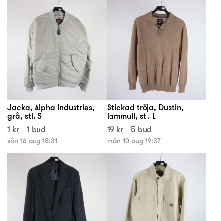
Jacka, Alpha Industries,
Stickad tröja, Dustin,
grå, stl. S
lammull, stl. L
1 kr
1 bud
19 kr
5 bud
sön 16 aug 18:31
mån 10 aug 19:37