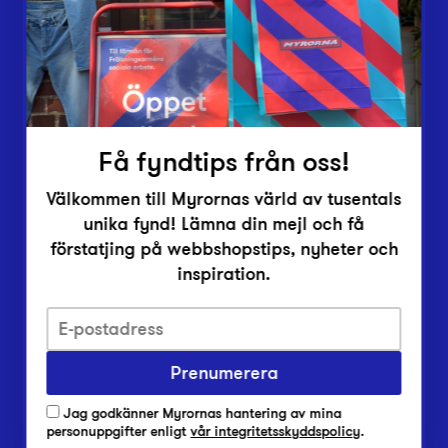
Inlämningsplatser
Om Myrorna
Lediga jobb
Pressrum
Kontakt
Få fyndtips från oss!
Välkommen till Myrornas värld av tusentals
unika fynd! Lämna din mejl och få
förstatjing på webbshopstips, nyheter och
inspiration.
Integritetsskyddspolicy
Prenumerera
Har du frågor om onlineköp, leverans eller retur?
Vanliga frågor om vår webbshop
Jag godkänner Myrornas hantering av mina
Har du frågor om vår verksamhet?
personuppgifter enligt
vår integritetsskyddspolicy
.
Vanliga frågor om Myrorna