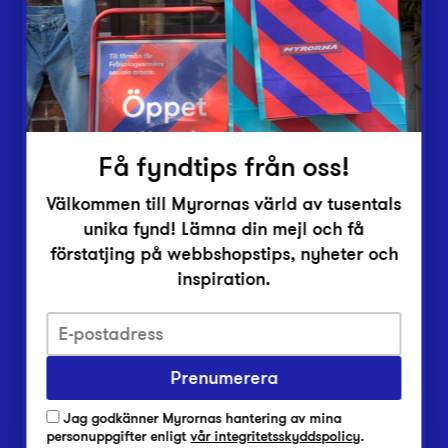
Inlämningsplatser
Om Myrorna
Lediga jobb
Pressrum
Kontakt
Få fyndtips från oss!
Välkommen till Myrornas värld av tusentals
unika fynd! Lämna din mejl och få
förstatjing på webbshopstips, nyheter och
inspiration.
Integritetsskyddspolicy
Prenumerera
Har du frågor om onlineköp, leverans eller retur?
Vanliga frågor om vår webbshop
Jag godkänner Myrornas hantering av mina
Har du frågor om vår verksamhet?
personuppgifter enligt
vår integritetsskyddspolicy
.
Vanliga frågor om Myrorna