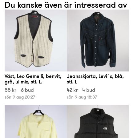
Du kanske även är intresserad av
Väst, Leo Gemelli, benvit,
Jeansskjorta, Levi´s, blå,
grå, ullmix, stl. L.
stl. L
55 kr
6 bud
42 kr
4 bud
sön 9 aug 20:27
sön 9 aug 18:37