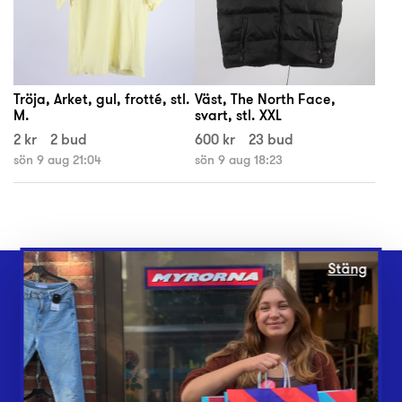
Tröja, Arket, gul, frotté, stl.
Väst, The North Face,
M.
svart, stl. XXL
2 kr
2 bud
600 kr
23 bud
sön 9 aug 21:04
sön 9 aug 18:23
Stäng
Webbshop
Butiker
Lämna in
Vårt överskott