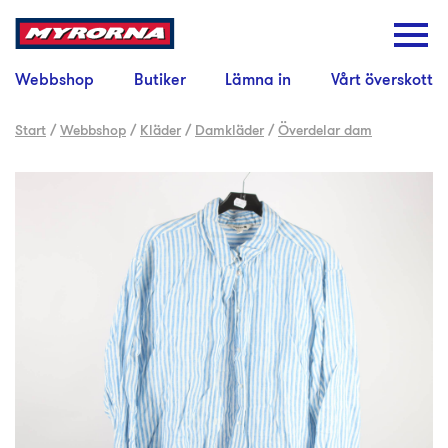
Webbshop
Butiker
Lämna in
Vårt överskott
Start
/
Webbshop
/
Kläder
/
Damkläder
/
Överdelar dam