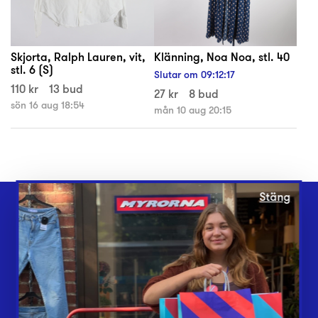
Skjorta, Ralph Lauren, vit,
Klänning, Noa Noa, stl. 40
stl. 6 (S)
Slutar om
09
:
12
:
17
110 kr
13 bud
27 kr
8 bud
sön 16 aug 18:54
mån 10 aug 20:15
Stäng
Webbshop
Butiker
Lämna in
Vårt överskott