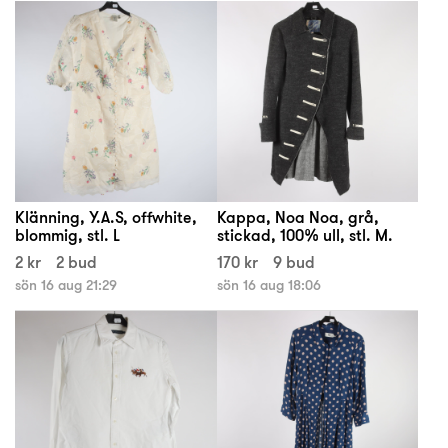
Klänning, Y.A.S, offwhite,
Kappa, Noa Noa, grå,
blommig, stl. L
stickad, 100% ull, stl. M.
2 kr
2 bud
170 kr
9 bud
sön 16 aug 21:29
sön 16 aug 18:06