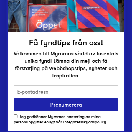
Inlämningsplatser
Om Myrorna
Lediga jobb
Pressrum
Kontakt
Få fyndtips från oss!
Välkommen till Myrornas värld av tusentals
unika fynd! Lämna din mejl och få
förstatjing på webbshopstips, nyheter och
inspiration.
Integritetsskyddspolicy
Prenumerera
Har du frågor om onlineköp, leverans eller retur?
Vanliga frågor om vår webbshop
Jag godkänner Myrornas hantering av mina
Har du frågor om vår verksamhet?
personuppgifter enligt
vår integritetsskyddspolicy
.
Vanliga frågor om Myrorna