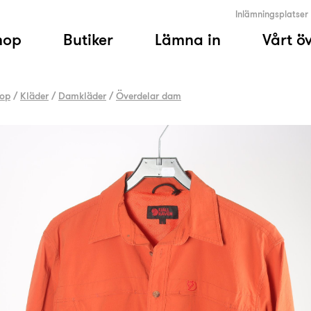
Inlämningsplatser
hop
Butiker
Lämna in
Vårt ö
op
/
Kläder
/
Damkläder
/
Överdelar dam