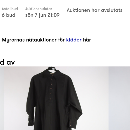
Antal bud
Auktionen slutar
Auktionen har avslutats
6 bud
sön 7 jun 21:09
av Myrornas nätauktioner för
kläder
här
ad av