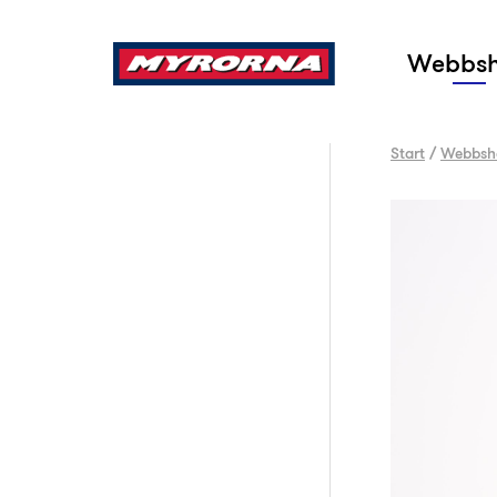
Sök
Webbs
Start
/
Webbsh