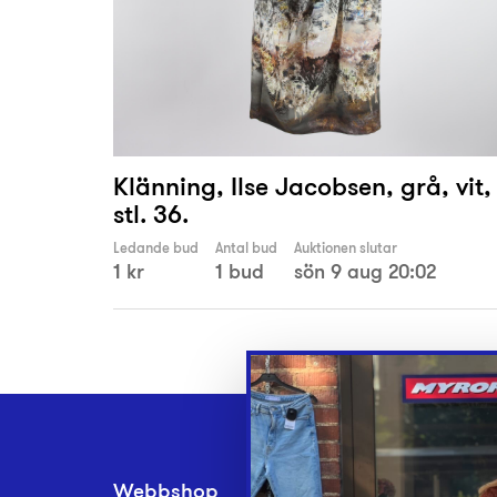
Klänning, Ilse Jacobsen, grå, vit,
stl. 36.
Ledande bud
Antal bud
Auktionen slutar
1 kr
1 bud
sön 9 aug 20:02
Webbshop
Inlämningsplatse