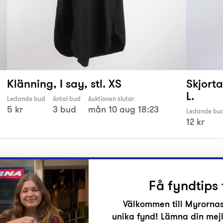
Klänning, I say, stl. XS
Skjorta
L.
Ledande bud
Antal bud
Auktionen slutar
5 kr
3 bud
mån 10 aug 18:23
Ledande bu
12 kr
Få fyndtips 
Välkommen till Myrornas
unika fynd! Lämna din mejl
r