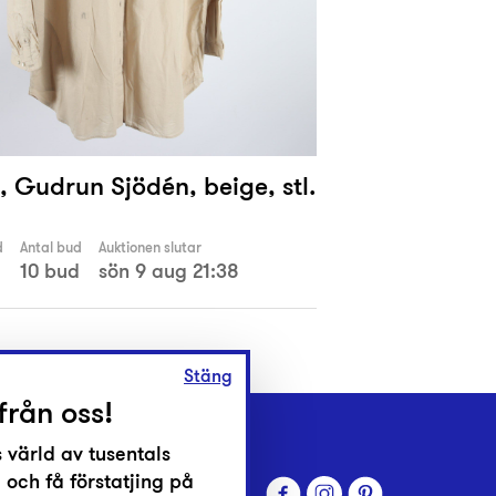
, Gudrun Sjödén, beige, stl.
d
Antal bud
Auktionen slutar
10 bud
sön 9 aug 21:38
Stäng
från oss!
 värld av tusentals
 och få förstatjing på