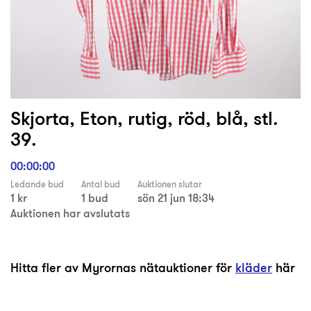
Skjorta, Eton, rutig, röd, blå, stl.
39.
00:00:00
Ledande bud
Antal bud
Auktionen slutar
1 kr
1 bud
sön 21 jun 18:34
Auktionen har avslutats
Hitta fler av Myrornas nätauktioner för
kläder
här