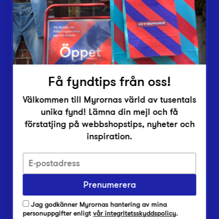
Inlämningsplatser
Om Myrorna
Lediga jobb
Pressrum
Kontakt
Få fyndtips från oss!
Välkommen till Myrornas värld av tusentals
unika fynd! Lämna din mejl och få
förstatjing på webbshopstips, nyheter och
inspiration.
Integritetsskyddspolicy
Prenumerera
Har du frågor om onlineköp, leverans eller retur?
Vanliga frågor om vår webbshop
Jag godkänner Myrornas hantering av mina
Har du frågor om vår verksamhet?
personuppgifter enligt
vår integritetsskyddspolicy
.
Vanliga frågor om Myrorna