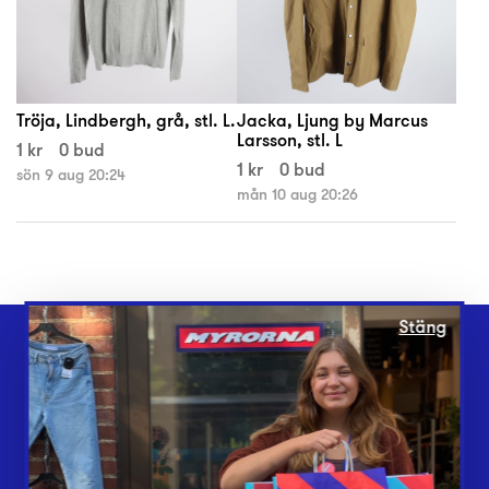
Tröja, Lindbergh, grå, stl. L.
Jacka, Ljung by Marcus
Larsson, stl. L
1 kr
0 bud
1 kr
0 bud
sön 9 aug 20:24
mån 10 aug 20:26
Stäng
Webbshop
Butiker
Lämna in
Vårt överskott