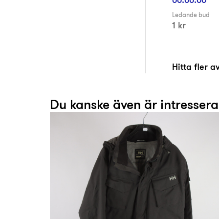
Ledande bud
1 kr
Hitta fler 
Du kanske även är intresser