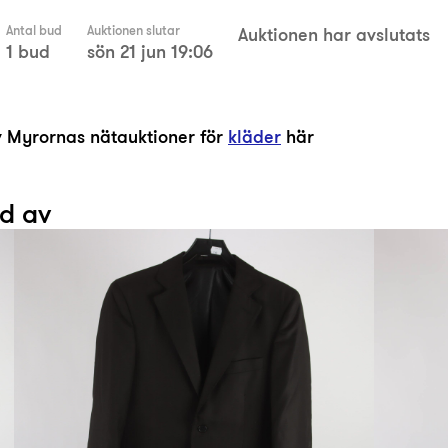
Antal bud
Auktionen slutar
Auktionen har avslutats
1 bud
sön 21 jun 19:06
av Myrornas nätauktioner för
kläder
här
ad av