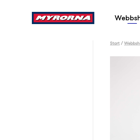
Sök
Webbs
Start
/
Webbsh