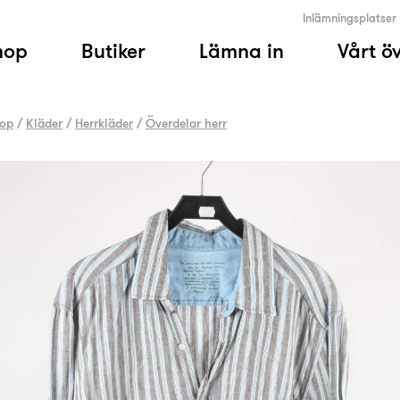
Inlämningsplatser
hop
Butiker
Lämna in
Vårt ö
op
/
Kläder
/
Herrkläder
/
Överdelar herr