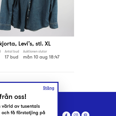
jorta, Levi’s, stl. XL
d
Antal bud
Auktionen slutar
17 bud
mån 10 aug 18:47
Stäng
från oss!
 värld av tusentals
 och få förstatjing på