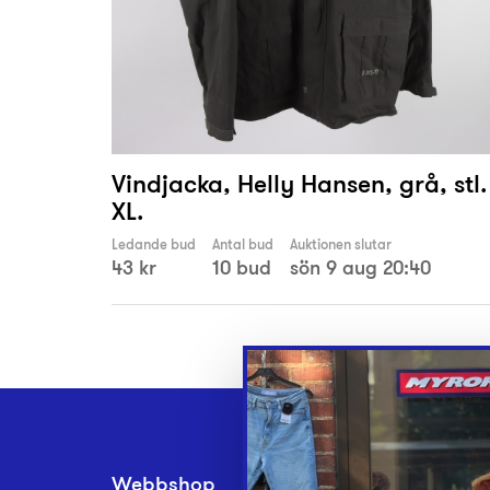
Vindjacka, Helly Hansen, grå, stl.
XL.
Ledande bud
Antal bud
Auktionen slutar
43 kr
10 bud
sön 9 aug 20:40
Webbshop
Inlämningsplatse