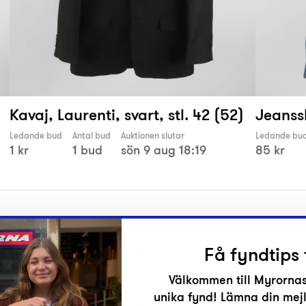
Kavaj, Laurenti, svart, stl. 42 (52)
Jeanssk
Ledande bud
Antal bud
Auktionen slutar
Ledande bu
1 kr
1 bud
sön 9 aug 18:19
85 kr
Få fyndtips 
Välkommen till Myrornas
unika fynd! Lämna din mejl
r