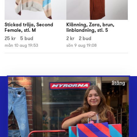
Stickad tröja, Second
Klänning, Zara, brun,
Female, stl. M
linblandning, stl. S
25 kr
5 bud
2 kr
2 bud
mån 10 aug 19:53
sön 9 aug 19:08
Stäng
Webbshop
Butiker
Lämna in
Vårt överskott