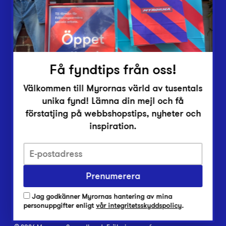
Inlämningsplatser
Om Myrorna
Lediga jobb
Pressrum
Kontakt
Få fyndtips från oss!
Välkommen till Myrornas värld av tusentals
unika fynd! Lämna din mejl och få
förstatjing på webbshopstips, nyheter och
inspiration.
Integritetsskyddspolicy
Prenumerera
Har du frågor om onlineköp, leverans eller retur?
Vanliga frågor om vår webbshop
Jag godkänner Myrornas hantering av mina
Har du frågor om vår verksamhet?
personuppgifter enligt
vår integritetsskyddspolicy
.
Vanliga frågor om Myrorna