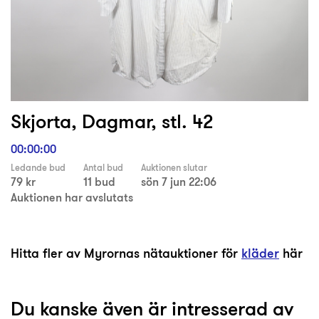
Skjorta, Dagmar, stl. 42
00:00:00
Ledande bud
Antal bud
Auktionen slutar
79 kr
11 bud
sön 7 jun 22:06
Auktionen har avslutats
Hitta fler av Myrornas nätauktioner för
kläder
här
Du kanske även är intresserad av