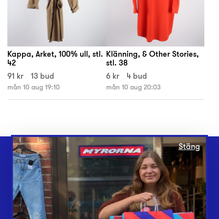
Kappa, Arket, 100% ull, stl.
Klänning, & Other Stories,
42
stl. 38
91 kr
13 bud
6 kr
4 bud
mån 10 aug 19:10
mån 10 aug 20:03
Stäng
Webbshop
Butiker
Lämna in
Vårt överskott