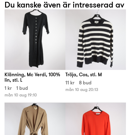
Du kanske även är intresserad av
Klänning, Mc Verdi, 100%
Tröja, Cos, stl. M
lin, stl. L
11 kr
8 bud
1 kr
1 bud
mån 10 aug 20:13
mån 10 aug 19:10