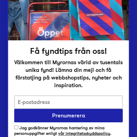
Inlämningsplatser
Om Myrorna
Lediga jobb
Pressrum
Kontakt
Få fyndtips från oss!
Välkommen till Myrornas värld av tusentals
unika fynd! Lämna din mejl och få
förstatjing på webbshopstips, nyheter och
inspiration.
Integritetsskyddspolicy
Prenumerera
Har du frågor om onlineköp, leverans eller retur?
Vanliga frågor om vår webbshop
Jag godkänner Myrornas hantering av mina
Har du frågor om vår verksamhet?
personuppgifter enligt
vår integritetsskyddspolicy
.
Vanliga frågor om Myrorna