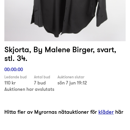
Skjorta, By Malene Birger, svart,
stl. 34.
00:00:00
Ledande bud
Antal bud
Auktionen slutar
110 kr
7 bud
sön 7 jun 19:12
Auktionen har avslutats
Hitta fler av Myrornas nätauktioner för
kläder
här