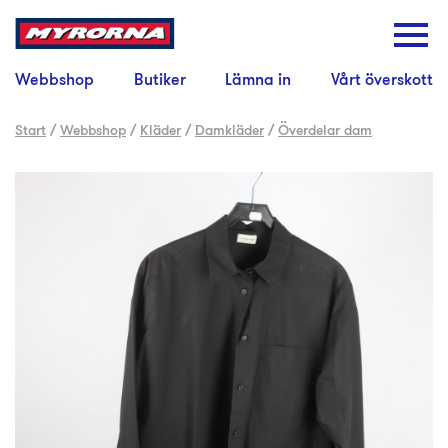
Webbshop
Butiker
Lämna in
Vårt överskott
Start
/
Webbshop
/
Kläder
/
Damkläder
/
Överdelar dam