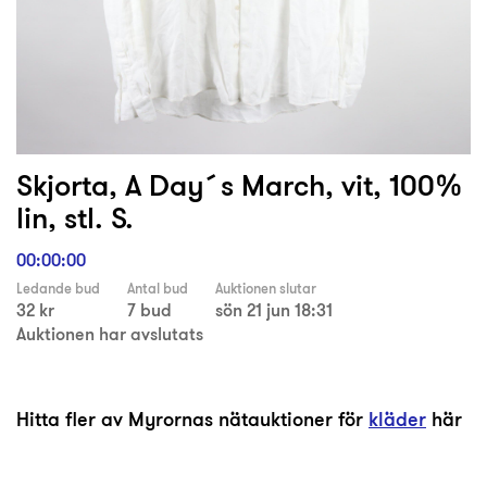
Skjorta, A Day´s March, vit, 100%
lin, stl. S.
00:00:00
Ledande bud
Antal bud
Auktionen slutar
32 kr
7 bud
sön 21 jun 18:31
Auktionen har avslutats
Hitta fler av Myrornas nätauktioner för
kläder
här