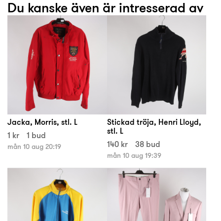
Du kanske även är intresserad av
Jacka, Morris, stl. L
Stickad tröja, Henri Lloyd,
stl. L
1 kr
1 bud
140 kr
38 bud
mån 10 aug 20:19
mån 10 aug 19:39