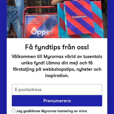
Vårt överskott
Inlämningsplatser
Om Myrorna
Lediga jobb
Pressrum
Kontakt
Få fyndtips från oss!
Välkommen till Myrornas värld av tusentals
unika fynd! Lämna din mejl och få
förstatjing på webbshopstips, nyheter och
inspiration.
Integritetsskyddspolicy
Prenumerera
Har du frågor om onlineköp, leverans eller retur?
Vanliga frågor om vår webbshop
Jag godkänner Myrornas hantering av mina
Har du frågor om vår verksamhet?