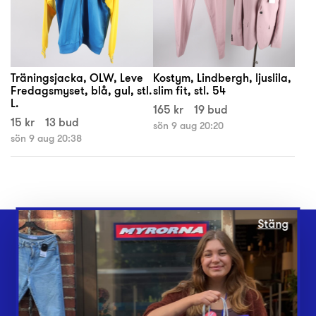
Träningsjacka, OLW, Leve
Kostym, Lindbergh, ljuslila,
Fredagsmyset, blå, gul, stl.
slim fit, stl. 54
L.
165 kr
19 bud
15 kr
13 bud
sön 9 aug 20:20
sön 9 aug 20:38
Stäng
Webbshop
Butiker
Lämna in