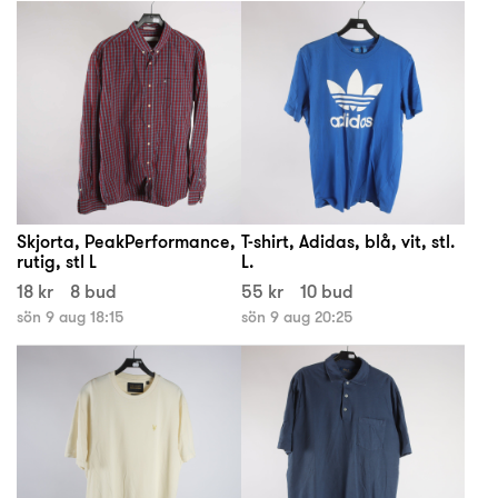
Skjorta, PeakPerformance,
T-shirt, Adidas, blå, vit, stl.
rutig, stl L
L.
18 kr
8 bud
55 kr
10 bud
sön 9 aug 18:15
sön 9 aug 20:25