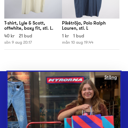
T-shirt, Lyle & Scott,
Pikétröja, Polo Ralph
offwhite, boxy fit, stl. L.
Lauren, stl. L
40 kr
21 bud
1 kr
1 bud
sön 9 aug 20:17
mån 10 aug 19:44
Stäng
Webbshop
Butiker
Lämna in
Vårt överskott