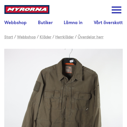
Webbshop
Butiker
Lämna in
Vårt överskott
Start
/
Webbshop
/
Kläder
/
Herrkläder
/
Överdelar herr