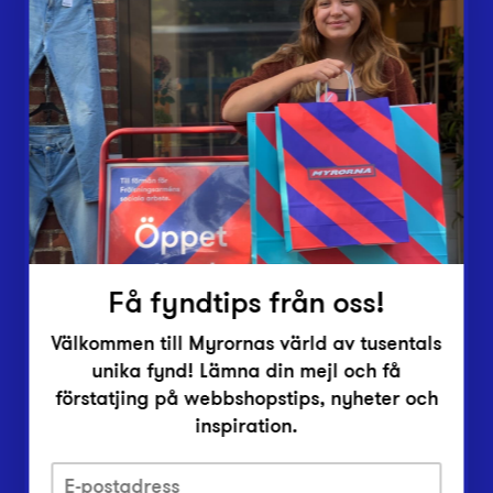
Butiker
Lämna in
Vårt överskott
Inlämningsplatser
Om Myrorna
Lediga jobb
Pressrum
Kontakt
Få fyndtips från oss!
Välkommen till Myrornas värld av tusentals
unika fynd! Lämna din mejl och få
förstatjing på webbshopstips, nyheter och
inspiration.
Integritetsskyddspolicy