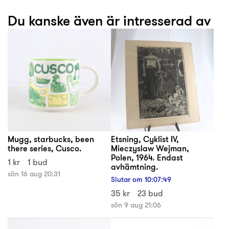
Du kanske även är intresserad av
Mugg, starbucks, been
Etsning, Cyklist IV,
there series, Cusco.
Mieczyslaw Wejman,
Polen, 1964. Endast
1 kr
1 bud
avhämtning.
sön 16 aug 20:31
Slutar om
10
:
07
:
49
35 kr
23 bud
sön 9 aug 21:06