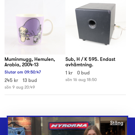
Muminmugg, Hemulen,
Sub, H / K 595. Endast
Arabia, 2004-13
avhämtning.
Slutar om
09
:
50
:
47
1 kr
0 bud
245 kr
13 bud
sön 16 aug 18:50
sön 9 aug 20:49
Stäng
Webbshop