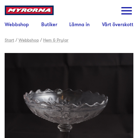
Webbshop
Butiker
Lämna in
Vårt överskott
Start
/
Webbshop
/
Hem & Prylar