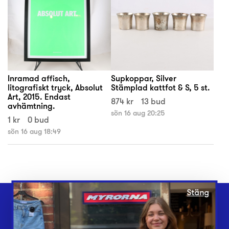
Inramad affisch,
Supkoppar, Silver
litografiskt tryck, Absolut
Stämplad kattfot & S, 5 st.
Art, 2015. Endast
874 kr
13 bud
avhämtning.
sön 16 aug 20:25
1 kr
0 bud
sön 16 aug 18:49
Stäng
Webbshop