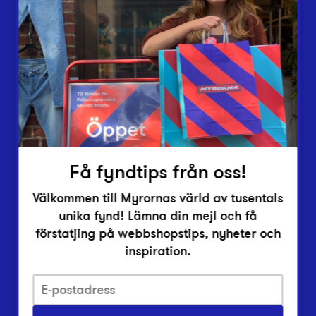
Butiker
Lämna in
Vårt överskott
Inlämningsplatser
Om Myrorna
Lediga jobb
Pressrum
Kontakt
Få fyndtips från oss!
Välkommen till Myrornas värld av tusentals
unika fynd! Lämna din mejl och få
förstatjing på webbshopstips, nyheter och
inspiration.
Integritetsskyddspolicy