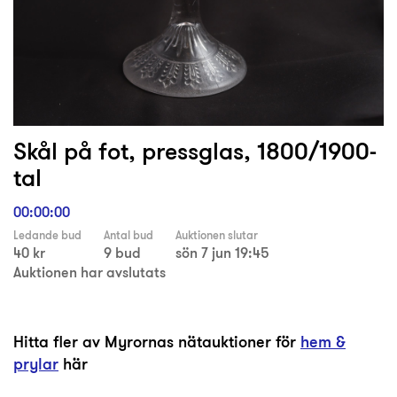
Skål på fot, pressglas, 1800/1900-
tal
00:00:00
Ledande bud
Antal bud
Auktionen slutar
40 kr
9 bud
sön 7 jun 19:45
Auktionen har avslutats
Hitta fler av Myrornas nätauktioner för
hem &
prylar
här