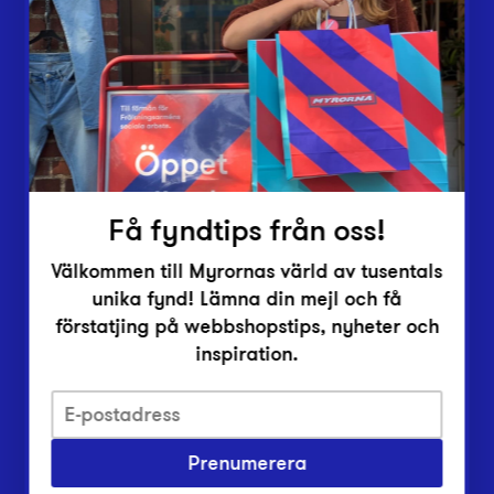
Lämna in
Vårt överskott
Inlämningsplatser
Om Myrorna
Lediga jobb
Pressrum
Kontakt
Få fyndtips från oss!
Välkommen till Myrornas värld av tusentals
unika fynd! Lämna din mejl och få
förstatjing på webbshopstips, nyheter och
inspiration.
Integritetsskyddspolicy
Prenumerera
Har du frågor om onlineköp, leverans eller retur?
Vanliga frågor om vår webbshop