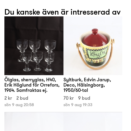
Du kanske även är intresserad av
Ölglas, sherryglas, H40,
Syltburk, Edvin Jarup,
Erik Höglund för Orrefors,
Deco, Hälsingborg,
1964. Samfraktas ej.
1950/60-tal
2 kr
2 bud
70 kr
9 bud
sön 9 aug 20:58
sön 9 aug 19:33