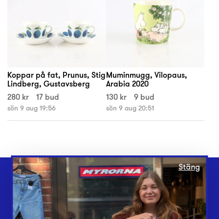
Koppar på fat, Prunus, Stig
Muminmugg, Vilopaus,
Lindberg, Gustavsberg
Arabia 2020
280 kr
17 bud
130 kr
9 bud
sön 9 aug 19:56
sön 9 aug 20:51
Stäng
Webbshop
Butiker