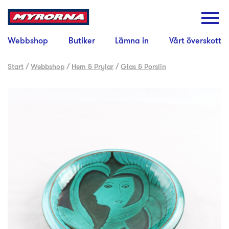
Webbshop
Butiker
Lämna in
Vårt överskott
Start
/
Webbshop
/
Hem & Prylar
/
Glas & Porslin